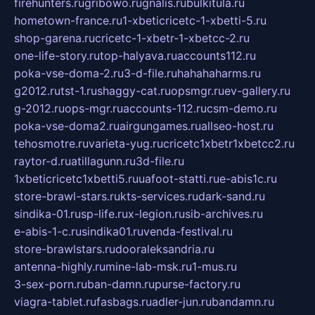
firehunters.ru
gribowo.ru
gnalis.ru
bulkitula.ru
hometown-france.ru
1-xbeticricetc-1-xbetti-5.ru
shop-garena.ru
cricetc-1-xbetr-1-xbetcc-2.ru
one-life-story.ru
top-halyava.ru
accounts112.ru
poka-vse-doma-2.ru
3-d-file.ru
hahahaharms.ru
g2012.ru
tst-1.ru
shaggy-cat.ru
opsmgr.ru
ev-gallery.ru
g-2012.ru
ops-mgr.ru
accounts-112.ru
csm-demo.ru
poka-vse-doma2.ru
airgungames.ru
allseo-host.ru
tehosmotre.ru
varieta-yug.ru
cricetc1xbetr1xbetcc2.ru
raytor-d.ru
atillagunn.ru
3d-file.ru
1xbeticricetc1xbetti5.ru
uafoot-statti.ru
e-abis1c.ru
store-brawl-stars.ru
kts-services.ru
dark-sand.ru
sindika-01.ru
sp-life.ru
x-legion.ru
sib-archives.ru
e-abis-1-c.ru
sindika01.ru
venda-festival.ru
store-brawlstars.ru
dooraleksandria.ru
antenna-highly.ru
mine-lab-msk.ru
1-mus.ru
3-sex-porn.ru
ban-damn.ru
purse-factory.ru
viagra-tablet.ru
fasbags.ru
adler-jun.ru
bandamn.ru