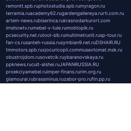
remontt.spb.ru
photostudia.spb.ru
myragon.ru
terramia.ru
academy62.ru
gardengallereya.ru
rti.com.ru
artem-news.ru
biserinca.ru
krasnodarkurort.com
imshowtv.ru
mebel-v-tule.ru
mobtopik.ru
pcsecurity.net.ru
tool-sib.ru
multimetrunit.ru
sp-tour.ru
fan-cs.ru
santeh-russia.ru
symbian9.net.ru
DSHAIR.RU
tmmotors.spb.ru
xjocuricopii.com
musavtomat.msk.ru
obustrojdom.ru
sovetcik.ru
ybaranovskaya.ru
ppknews.ru
cult-alshei.ru
JAPANRUSSIA.RU
proekciyamebel.ru
imper-finans.ru
rim.org.ru
glamourai.ru
brassminus.ru
zabor-pro.ru
ftn.pp.ru
dorogoe58.ru
laimengpacker.ru
kuzova-zapchasti.ru
sageerp.ru
taxodrom.ru
dsrazvitie.ru
hardcity.net.ru
ratinghomegames.ru
topservice25.ru
gubernyan.ru
gtglasslined.ru
ii4.ru
tssport.spb.ru
andorra24.com
blackwallstreet.ru
oboimos.ru
optim-doors.com.ru
ikuch.ru
nycr.org.ru
npa21.ru
vremya-ch.spb.ru
desert000.ru
ivtorgi.ru
ifiori.ru
catalog-statei.ru