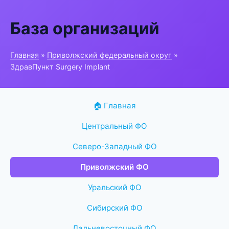
База организаций
Главная
»
Приволжский федеральный округ
»
ЗдравПункт Surgery Implant
🏠 Главная
Центральный ФО
Северо-Западный ФО
Приволжский ФО
Уральский ФО
Сибирский ФО
Дальневосточный ФО