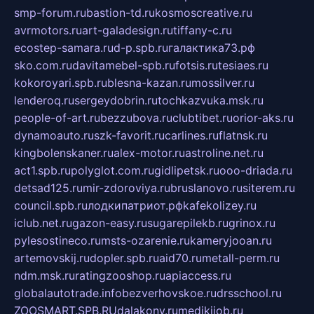
smp-forum.ru
bastion-td.ru
kosmoscreative.ru
avrmotors.ru
art-galadesign.ru
tiffany-c.ru
ecostep-samara.ru
d-p.spb.ru
галактика73.рф
sko.com.ru
davitamebel-spb.ru
fotsis.ru
tesiaes.ru
kokoroyari.spb.ru
blesna-kazan.ru
mossilver.ru
lenderoq.ru
sergeydobrin.ru
tochkazvuka.msk.ru
people-of-art.ru
bezzubova.ru
clubtibet.ru
orior-aks.ru
dynamoauto.ru
szk-favorit.ru
carlines.ru
flatnsk.ru
kingbolenskaner.ru
alex-motor.ru
astroline.net.ru
act1.spb.ru
polyglot.com.ru
gidlipetsk.ru
ooo-driada.ru
detsad125.ru
mir-zdoroviya.ru
bruslanovo.ru
siterem.ru
council.spb.ru
лодкипатриот.рф
kafekolizey.ru
iclub.net.ru
gazon-easy.ru
sugarepilekb.ru
grinox.ru
pylesostineco.ru
msts-ozarenie.ru
kameryjooan.ru
artemovskij.ru
dopler.spb.ru
aid70.ru
metall-perm.ru
ndm.msk.ru
ratingzooshop.ru
apiaccess.ru
globalautotrade.info
bezverhovskoe.ru
drsschool.ru
ZOOSMART.SPB.RU
dalakony.ru
medikijob.ru