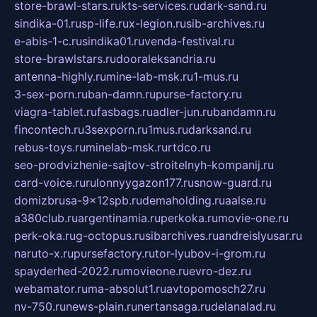
store-brawl-stars.ru
kts-services.ru
dark-sand.ru
sindika-01.ru
sp-life.ru
x-legion.ru
sib-archives.ru
e-abis-1-c.ru
sindika01.ru
venda-festival.ru
store-brawlstars.ru
dooraleksandria.ru
antenna-highly.ru
mine-lab-msk.ru
1-mus.ru
3-sex-porn.ru
ban-damn.ru
purse-factory.ru
viagra-tablet.ru
fasbags.ru
adler-jun.ru
bandamn.ru
fincontech.ru
3sexporn.ru
1mus.ru
darksand.ru
rebus-toys.ru
minelab-msk.ru
rtdco.ru
seo-prodvizhenie-sajtov-stroitelnyh-kompanij.ru
card-voice.ru
rulonnyygazon177.ru
snow-guard.ru
domizbrusa-9x12spb.ru
demaholding.ru
aalse.ru
a380club.ru
argentinamia.ru
perkoka.ru
movie-one.ru
perk-oka.ru
g-octopus.ru
sibarchives.ru
andreislyusar.ru
naruto-x.ru
pursefactory.ru
tor-lyubov-i-grom.ru
spayderhed-2022.ru
movieone.ru
evro-dez.ru
webamator.ru
ma-absolut1.ru
avtopomosch27.ru
nv-750.ru
news-plain.ru
nertansaga.ru
delanalad.ru