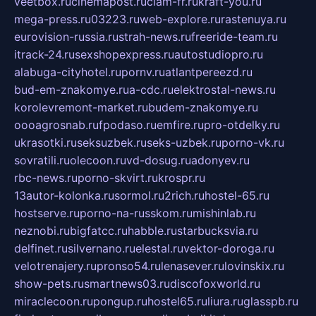
veetbox.ru
cinemapost.ru
ciam-fr.ru
kraft-you.ru
mega-press.ru
03223.ru
web-explore.ru
rastenuya.ru
eurovision-russia.ru
strah-news.ru
freeride-team.ru
itrack-24.ru
sexshopexpress.ru
autostudiopro.ru
alabuga-cityhotel.ru
pornv.ru
atlantpereezd.ru
bud-em-znakomye.ru
a-cdc.ru
elektrostal-news.ru
korolevremont-market.ru
budem-znakomye.ru
oooagrosnab.ru
fpodaso.ru
emfire.ru
pro-otdelky.ru
ukrasotki.ru
seksuzbek.ru
seks-uzbek.ru
porno-vk.ru
sovratili.ru
olecoon.ru
vd-dosug.ru
adonyev.ru
rbc-news.ru
porno-skvirt.ru
krospr.ru
13autor-kolonka.ru
sormol.ru
2rich.ru
hostel-65.ru
hostserve.ru
porno-na-russkom.ru
mishinlab.ru
neznobi.ru
bigfatcc.ru
habble.ru
starbucksvia.ru
delfinet.ru
silvernano.ru
elestal.ru
vektor-doroga.ru
velotrenajery.ru
pronso54.ru
lenasever.ru
lovinskix.ru
show-pets.ru
smartnews03.ru
discofoxworld.ru
miraclecoon.ru
pongup.ru
hostel65.ru
liura.ru
glasspb.ru