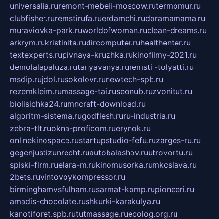
universalia.ru
remont-mebeli-moscow.ru
termomur.ru
clubfisher.ru
remstirufa.ru
erdamchi.ru
doramamama.ru
muraviovka-park.ru
worldofwoman.ru
clean-dreams.ru
arkrym.ru
kristinita.ru
dircomputer.ru
healthenter.ru
textexperts.ru
pivnaya-kruzhka.ru
kinofilmy-2021.ru
demolalapaluza.ru
tanyavanya.ru
remstir-tolyatti.ru
msdip.ru
jdol.ru
sokolovr.ru
newtech-spb.ru
rezemkleim.ru
massage-tai.ru
seonub.ru
zvonitut.ru
biolisichka24.ru
mncraft-download.ru
algoritm-sistema.ru
godflesh.ru
ru-industria.ru
zebra-tlt.ru
okna-proficom.ru
erynok.ru
onlinekinospace.ru
startupstudio-fefu.ru
zarges-ru.ru
gegenjustizunrecht.ru
autobalashov.ru
utrovortu.ru
spiski-firm.ru
elara-m.ru
kinomusorka.ru
mkcslava.ru
2bets.ru
vintovoykompressor.ru
birminghamvsfulham.ru
sarmat-komp.ru
pioneeri.ru
amadis-chocolate.ru
shkurki-karakulya.ru
kanotiforet.spb.ru
tutmassage.ru
ecolog.org.ru