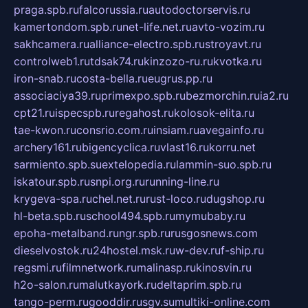
praga.spb.ru
falcorussia.ru
autodoctorservis.ru
kamertondom.spb.ru
net-life.net.ru
avto-vozim.ru
sakhcamera.ru
alliance-electro.spb.ru
stroyavt.ru
controlweb1.ru
tdsak74.ru
kinzozo-ru.ru
kvotka.ru
iron-snab.ru
costa-bella.ru
eugrus.pp.ru
associaciya39.ru
primexpo.spb.ru
bezmorchin.ru
ia2.ru
cpt21.ru
ispecspb.ru
regahost.ru
kolosok-elita.ru
tae-kwon.ru
consrio.com.ru
insiam.ru
avegainfo.ru
archery161.ru
bigencyclica.ru
vlast16.ru
korru.net
sarmiento.spb.su
extelopedia.ru
lammin-suo.spb.ru
iskatour.spb.ru
snpi.org.ru
running-line.ru
krygeva-spa.ru
chel.net.ru
rust-loco.ru
dugshop.ru
hl-beta.spb.ru
school494.spb.ru
mymubaby.ru
epoha-metalband.ru
ngr.spb.ru
rusgosnews.com
dieselvostok.ru
24hostel.msk.ru
w-dev.ru
f-ship.ru
regsmi.ru
filmnetwork.ru
malinasp.ru
kinosvin.ru
h2o-salon.ru
malutkayork.ru
deltaprim.spb.ru
tango-perm.ru
gooddir.ru
sgv.su
multiki-online.com