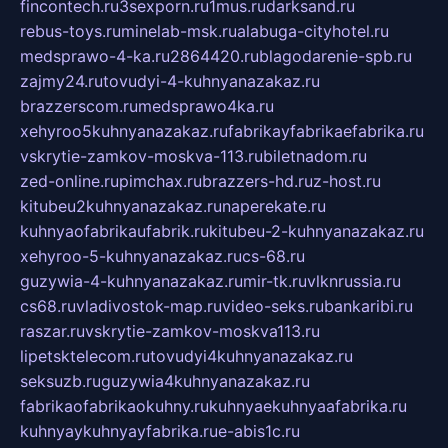
fincontech.ru
3sexporn.ru
1mus.ru
darksand.ru
rebus-toys.ru
minelab-msk.ru
alabuga-cityhotel.ru
medsprawo-4-ka.ru
2864420.ru
blagodarenie-spb.ru
zajmy24.ru
tovudyi-4-kuhnyanazakaz.ru
brazzerscom.ru
medsprawo4ka.ru
xehyroo5kuhnyanazakaz.ru
fabrikayfabrikaefabrika.ru
vskrytie-zamkov-moskva-113.ru
biletnadom.ru
zed-online.ru
pimchax.ru
brazzers-hd.ru
z-host.ru
kitubeu2kuhnyanazakaz.ru
naperekate.ru
kuhnyaofabrikaufabrik.ru
kitubeu-2-kuhnyanazakaz.ru
xehyroo-5-kuhnyanazakaz.ru
cs-68.ru
guzywia-4-kuhnyanazakaz.ru
mir-tk.ru
vlknrussia.ru
cs68.ru
vladivostok-map.ru
video-seks.ru
bankaribi.ru
raszar.ru
vskrytie-zamkov-moskva113.ru
lipetsktelecom.ru
tovudyi4kuhnyanazakaz.ru
seksuzb.ru
guzywia4kuhnyanazakaz.ru
fabrikaofabrikaokuhny.ru
kuhnyaekuhnyaafabrika.ru
kuhnyaykuhnyayfabrika.ru
e-abis1c.ru