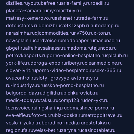
dizfiles.ru
youtubefree.ru
aria-family.ru
roadli.ru
planeta-samara.ru
mysmartbuy.ru
matrasy-kemerovo.ru
ashanet.ru
trade-farm.ru
dotcustoms.ru
domizbrusa9x12spb.ru
autodamp.ru
narasimha.ru
djcommodities.ru
nv750.ru
x-ton.ru
newsplain.ru
cardvoice.ru
modopaper.ru
manunae.ru
gbget.ru
alfeihavsalnassr.ru
madoma.ru
tajuncos.ru
petrovkasports.ru
porno-online-besplatno.ru
splclub.ru
york-life.ru
doroga-expo.ru
ribery.ru
cleanmedicine.ru
slovar-ivrit.ru
porno-video-besplatno.ru
seks-365.ru
ovucontrol.ru
sloty-igrovyye-avtomaty.ru
ru-industriya.ru
russkoe-porno-besplatno.ru
belgorod-day.ru
digilith.ru
pichkurovlab.ru
medic-today.ru
taksu.ru
comp123.ru
don-ykt.ru
teensvoice.ru
imgsharing.ru
domashnee-porno.ru
eva-elfie.ru
foto-tur.ru
biz-doska.ru
metropoltravel.ru
veslo-i-yakor.ru
borodino-media.ru
rostotsky.ru
regionufa.ru
weiss-bet.ru
zaryna.ru
casinotablet.ru