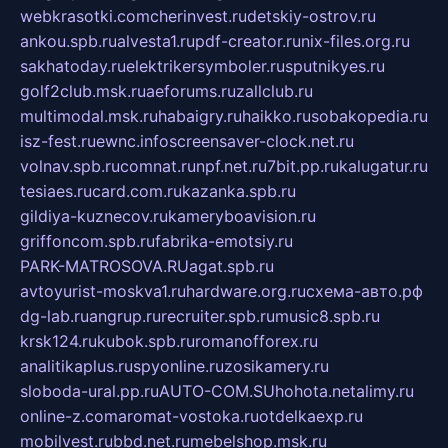
webkrasotki.com
cherinvest.ru
detskiy-ostrov.ru
ankou.spb.ru
alvesta1.ru
pdf-creator.ru
nix-files.org.ru
sakhatoday.ru
elektrikersymboler.ru
sputnikyes.ru
golf2club.msk.ru
aeforums.ru
zallclub.ru
multimodal.msk.ru
habaigry.ru
haikko.ru
sobakopedia.ru
isz-fest.ru
ewnc.info
screensaver-clock.net.ru
volnav.spb.ru
comnat.ru
npf.net.ru
7bit.pp.ru
kalugatur.ru
tesiaes.ru
card.com.ru
kazanka.spb.ru
gildiya-kuznecov.ru
kameryboavision.ru
griffoncom.spb.ru
fabrika-emotsiy.ru
PARK-MATROSOVA.RU
agat.spb.ru
avtoyurist-moskva1.ru
hardware.org.ru
схема-авто.рф
dg-lab.ru
angrup.ru
recruiter.spb.ru
music8.spb.ru
krsk124.ru
kubok.spb.ru
romanofforex.ru
analitikaplus.ru
spyonline.ru
zosikamery.ru
sloboda-ural.pp.ru
AUTO-COM.SU
hohota.net
alimy.ru
online-z.com
aromat-vostoka.ru
otdelkaexp.ru
mobilvest.ru
bbd.net.ru
mebelshop.msk.ru