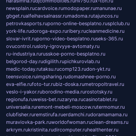
narasimha.ru
djcommodities.ru
nv750.ru
x-ton.ru
newsplain.ru
cardvoice.ru
modopaper.ru
manunae.ru
gbget.ru
alfeihavsalnassr.ru
madoma.ru
tajuncos.ru
petrovkasports.ru
porno-online-besplatno.ru
splclub.ru
york-life.ru
doroga-expo.ru
ribery.ru
cleanmedicine.ru
slovar-ivrit.ru
porno-video-besplatno.ru
seks-365.ru
ovucontrol.ru
sloty-igrovyye-avtomaty.ru
ru-industriya.ru
russkoe-porno-besplatno.ru
belgorod-day.ru
digilith.ru
pichkurovlab.ru
medic-today.ru
taksu.ru
comp123.ru
don-ykt.ru
teensvoice.ru
imgsharing.ru
domashnee-porno.ru
eva-elfie.ru
foto-tur.ru
biz-doska.ru
metropoltravel.ru
veslo-i-yakor.ru
borodino-media.ru
rostotsky.ru
regionufa.ru
weiss-bet.ru
zaryna.ru
casinotablet.ru
universalia.ru
remont-mebeli-moscow.ru
termomur.ru
clubfisher.ru
remstirufa.ru
erdamchi.ru
doramamama.ru
muraviovka-park.ru
worldofwoman.ru
clean-dreams.ru
arkrym.ru
kristinita.ru
dircomputer.ru
healthenter.ru