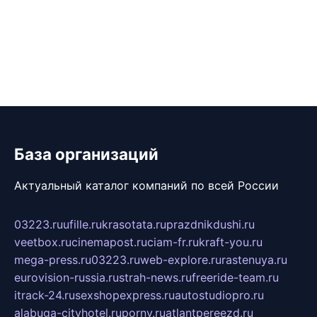
База организаций
Актуальный каталог компаний по всей России
03223.ru
ufille.ru
krasotata.ru
prazdnikdushi.ru
veetbox.ru
cinemapost.ru
ciam-fr.ru
kraft-you.ru
mega-press.ru
03223.ru
web-explore.ru
rastenuya.ru
eurovision-russia.ru
strah-news.ru
freeride-team.ru
itrack-24.ru
sexshopexpress.ru
autostudiopro.ru
alabuga-cityhotel.ru
pornv.ru
atlantpereezd.ru