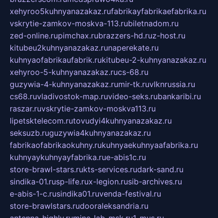
xehyroo5kuhnyanazakaz.ru
fabrikayfabrikaefabrika.ru
vskrytie-zamkov-moskva-113.ru
biletnadom.ru
zed-online.ru
pimchax.ru
brazzers-hd.ru
z-host.ru
kitubeu2kuhnyanazakaz.ru
naperekate.ru
kuhnyaofabrikaufabrik.ru
kitubeu-2-kuhnyanazakaz.ru
xehyroo-5-kuhnyanazakaz.ru
cs-68.ru
guzywia-4-kuhnyanazakaz.ru
mir-tk.ru
vlknrussia.ru
cs68.ru
vladivostok-map.ru
video-seks.ru
bankaribi.ru
raszar.ru
vskrytie-zamkov-moskva113.ru
lipetsktelecom.ru
tovudyi4kuhnyanazakaz.ru
seksuzb.ru
guzywia4kuhnyanazakaz.ru
fabrikaofabrikaokuhny.ru
kuhnyaekuhnyaafabrika.ru
kuhnyaykuhnyayfabrika.ru
e-abis1c.ru
store-brawl-stars.ru
kts-services.ru
dark-sand.ru
sindika-01.ru
sp-life.ru
x-legion.ru
sib-archives.ru
e-abis-1-c.ru
sindika01.ru
venda-festival.ru
store-brawlstars.ru
dooraleksandria.ru