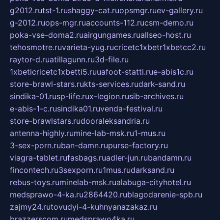
g2012.ru
tst-1.ru
shaggy-cat.ru
opsmgr.ru
ev-gallery.ru
g-2012.ru
ops-mgr.ru
accounts-112.ru
csm-demo.ru
poka-vse-doma2.ru
airgungames.ru
allseo-host.ru
tehosmotre.ru
varieta-yug.ru
cricetc1xbetr1xbetcc2.ru
raytor-d.ru
atillagunn.ru
3d-file.ru
1xbeticricetc1xbetti5.ru
uafoot-statti.ru
e-abis1c.ru
store-brawl-stars.ru
kts-services.ru
dark-sand.ru
sindika-01.ru
sp-life.ru
x-legion.ru
sib-archives.ru
e-abis-1-c.ru
sindika01.ru
venda-festival.ru
store-brawlstars.ru
dooraleksandria.ru
antenna-highly.ru
mine-lab-msk.ru
1-mus.ru
3-sex-porn.ru
ban-damn.ru
purse-factory.ru
viagra-tablet.ru
fasbags.ru
adler-jun.ru
bandamn.ru
fincontech.ru
3sexporn.ru
1mus.ru
darksand.ru
rebus-toys.ru
minelab-msk.ru
alabuga-cityhotel.ru
medsprawo-4-ka.ru
2864420.ru
blagodarenie-spb.ru
zajmy24.ru
tovudyi-4-kuhnyanazakaz.ru
brazzerscom.ru
medsprawo4ka.ru