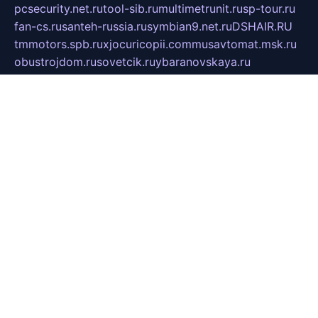
pcsecurity.net.ru
tool-sib.ru
multimetrunit.ru
sp-tour.ru
fan-cs.ru
santeh-russia.ru
symbian9.net.ru
DSHAIR.RU
tmmotors.spb.ru
xjocuricopii.com
musavtomat.msk.ru
obustrojdom.ru
sovetcik.ru
ybaranovskaya.ru
ppknews.ru
cult-alshei.ru
JAPANRUSSIA.RU
proekciyamebel.ru
imper-finans.ru
rim.org.ru
glamourai.ru
brassminus.ru
zabor-pro.ru
ftn.pp.ru
dorogoe58.ru
laimengpacker.ru
kuzova-zapchasti.ru
sageerp.ru
taxodrom.ru
dsrazvitie.ru
hardcity.net.ru
ratinghomegames.ru
topservice25.ru
gubernyan.ru
gtglasslined.ru
ii4.ru
tssport.spb.ru
andorra24.com
blackwallstreet.ru
oboimos.ru
optim-doors.com.ru
ikuch.ru
nycr.org.ru
npa21.ru
vremya-ch.spb.ru
desert000.ru
ivtorgi.ru
ifiori.ru
catalog-statei.ru
dcv.org.ru
spetsmaster174.ru
ipkameryhiseeu.ru
dum26.ru
ruspol.spb.ru
fr-opendp.ru
kam-solnyshko.ru
cheyenne-arapaho.ru
sevzapmetal.spb.ru
ted-lapidus.spb.ru
parasite-eliminator.ru