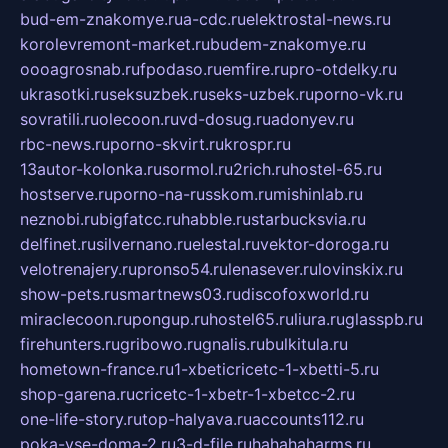
bud-em-znakomye.ru
a-cdc.ru
elektrostal-news.ru
korolevremont-market.ru
budem-znakomye.ru
oooagrosnab.ru
fpodaso.ru
emfire.ru
pro-otdelky.ru
ukrasotki.ru
seksuzbek.ru
seks-uzbek.ru
porno-vk.ru
sovratili.ru
olecoon.ru
vd-dosug.ru
adonyev.ru
rbc-news.ru
porno-skvirt.ru
krospr.ru
13autor-kolonka.ru
sormol.ru
2rich.ru
hostel-65.ru
hostserve.ru
porno-na-russkom.ru
mishinlab.ru
neznobi.ru
bigfatcc.ru
habble.ru
starbucksvia.ru
delfinet.ru
silvernano.ru
elestal.ru
vektor-doroga.ru
velotrenajery.ru
pronso54.ru
lenasever.ru
lovinskix.ru
show-pets.ru
smartnews03.ru
discofoxworld.ru
miraclecoon.ru
pongup.ru
hostel65.ru
liura.ru
glasspb.ru
firehunters.ru
gribowo.ru
gnalis.ru
bulkitula.ru
hometown-france.ru
1-xbeticricetc-1-xbetti-5.ru
shop-garena.ru
cricetc-1-xbetr-1-xbetcc-2.ru
one-life-story.ru
top-halyava.ru
accounts112.ru
poka-vse-doma-2.ru
3-d-file.ru
hahahaharms.ru