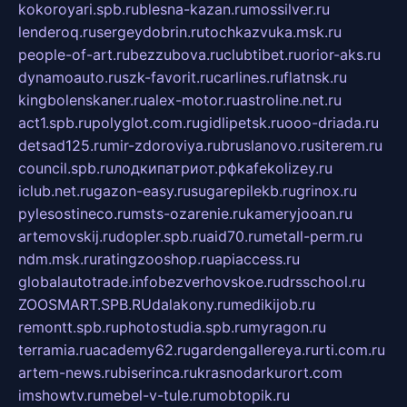
kokoroyari.spb.ru
blesna-kazan.ru
mossilver.ru
lenderoq.ru
sergeydobrin.ru
tochkazvuka.msk.ru
people-of-art.ru
bezzubova.ru
clubtibet.ru
orior-aks.ru
dynamoauto.ru
szk-favorit.ru
carlines.ru
flatnsk.ru
kingbolenskaner.ru
alex-motor.ru
astroline.net.ru
act1.spb.ru
polyglot.com.ru
gidlipetsk.ru
ooo-driada.ru
detsad125.ru
mir-zdoroviya.ru
bruslanovo.ru
siterem.ru
council.spb.ru
лодкипатриот.рф
kafekolizey.ru
iclub.net.ru
gazon-easy.ru
sugarepilekb.ru
grinox.ru
pylesostineco.ru
msts-ozarenie.ru
kameryjooan.ru
artemovskij.ru
dopler.spb.ru
aid70.ru
metall-perm.ru
ndm.msk.ru
ratingzooshop.ru
apiaccess.ru
globalautotrade.info
bezverhovskoe.ru
drsschool.ru
ZOOSMART.SPB.RU
dalakony.ru
medikijob.ru
remontt.spb.ru
photostudia.spb.ru
myragon.ru
terramia.ru
academy62.ru
gardengallereya.ru
rti.com.ru
artem-news.ru
biserinca.ru
krasnodarkurort.com
imshowtv.ru
mebel-v-tule.ru
mobtopik.ru