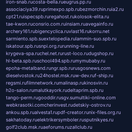
iron-snab.ru
costa-bella.ru
eugrus.pp.ru
associaciya39.ru
primexpo.spb.ru
bezmorchin.ru
ia2.ru
cpt21.ru
ispecspb.ru
regahost.ru
kolosok-elita.ru
tae-kwon.ru
consrio.com.ru
insiam.ru
avegainfo.ru
archery161.ru
bigencyclica.ru
vlast16.ru
korru.net
sarmiento.spb.su
extelopedia.ru
lammin-suo.spb.ru
iskatour.spb.ru
snpi.org.ru
running-line.ru
krygeva-spa.ru
chel.net.ru
rust-loco.ru
dugshop.ru
hl-beta.spb.ru
school494.spb.ru
mymubaby.ru
epoha-metalband.ru
ngr.spb.ru
rusgosnews.com
dieselvostok.ru
24hostel.msk.ru
w-dev.ru
f-ship.ru
regsmi.ru
filmnetwork.ru
malinasp.ru
kinosvin.ru
h2o-salon.ru
malutkayork.ru
deltaprim.spb.ru
tango-perm.ru
gooddir.ru
sgv.su
multiki-online.com
webkrasotki.com
cherinvest.ru
detskiy-ostrov.ru
ankou.spb.ru
alvesta1.ru
pdf-creator.ru
nix-files.org.ru
sakhatoday.ru
elektrikersymboler.ru
sputnikyes.ru
golf2club.msk.ru
aeforums.ru
zallclub.ru