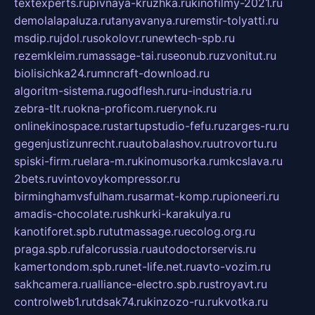
textexperts.ru
pivnaya-kruzhka.ru
kinofilmy-2021.ru
demolalapaluza.ru
tanyavanya.ru
remstir-tolyatti.ru
msdip.ru
jdol.ru
sokolovr.ru
newtech-spb.ru
rezemkleim.ru
massage-tai.ru
seonub.ru
zvonitut.ru
biolisichka24.ru
mncraft-download.ru
algoritm-sistema.ru
godflesh.ru
ru-industria.ru
zebra-tlt.ru
okna-proficom.ru
erynok.ru
onlinekinospace.ru
startupstudio-fefu.ru
zarges-ru.ru
gegenjustizunrecht.ru
autobalashov.ru
utrovortu.ru
spiski-firm.ru
elara-m.ru
kinomusorka.ru
mkcslava.ru
2bets.ru
vintovoykompressor.ru
birminghamvsfulham.ru
sarmat-komp.ru
pioneeri.ru
amadis-chocolate.ru
shkurki-karakulya.ru
kanotiforet.spb.ru
tutmassage.ru
ecolog.org.ru
praga.spb.ru
falcorussia.ru
autodoctorservis.ru
kamertondom.spb.ru
net-life.net.ru
avto-vozim.ru
sakhcamera.ru
alliance-electro.spb.ru
stroyavt.ru
controlweb1.ru
tdsak74.ru
kinzozo-ru.ru
kvotka.ru