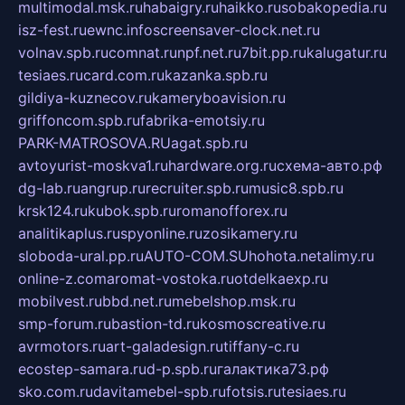
multimodal.msk.ru
habaigry.ru
haikko.ru
sobakopedia.ru
isz-fest.ru
ewnc.info
screensaver-clock.net.ru
volnav.spb.ru
comnat.ru
npf.net.ru
7bit.pp.ru
kalugatur.ru
tesiaes.ru
card.com.ru
kazanka.spb.ru
gildiya-kuznecov.ru
kameryboavision.ru
griffoncom.spb.ru
fabrika-emotsiy.ru
PARK-MATROSOVA.RU
agat.spb.ru
avtoyurist-moskva1.ru
hardware.org.ru
схема-авто.рф
dg-lab.ru
angrup.ru
recruiter.spb.ru
music8.spb.ru
krsk124.ru
kubok.spb.ru
romanofforex.ru
analitikaplus.ru
spyonline.ru
zosikamery.ru
sloboda-ural.pp.ru
AUTO-COM.SU
hohota.net
alimy.ru
online-z.com
aromat-vostoka.ru
otdelkaexp.ru
mobilvest.ru
bbd.net.ru
mebelshop.msk.ru
smp-forum.ru
bastion-td.ru
kosmoscreative.ru
avrmotors.ru
art-galadesign.ru
tiffany-c.ru
ecostep-samara.ru
d-p.spb.ru
галактика73.рф
sko.com.ru
davitamebel-spb.ru
fotsis.ru
tesiaes.ru