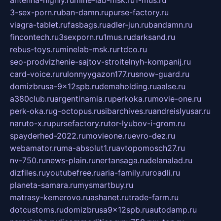
antenna-highly.ru
mine-lab-msk.ru
1-mus.ru
3-sex-porn.ru
ban-damn.ru
purse-factory.ru
viagra-tablet.ru
fasbags.ru
adler-jun.ru
bandamn.ru
fincontech.ru
3sexporn.ru
1mus.ru
darksand.ru
rebus-toys.ru
minelab-msk.ru
rtdco.ru
seo-prodvizhenie-sajtov-stroitelnyh-kompanij.ru
card-voice.ru
rulonnyygazon177.ru
snow-guard.ru
domizbrusa-9x12spb.ru
demaholding.ru
aalse.ru
a380club.ru
argentinamia.ru
perkoka.ru
movie-one.ru
perk-oka.ru
g-octopus.ru
sibarchives.ru
andreislyusar.ru
naruto-x.ru
pursefactory.ru
tor-lyubov-i-grom.ru
spayderhed-2022.ru
movieone.ru
evro-dez.ru
webamator.ru
ma-absolut1.ru
avtopomosch27.ru
nv-750.ru
news-plain.ru
nertansaga.ru
delanalad.ru
dizfiles.ru
youtubefree.ru
aria-family.ru
roadli.ru
planeta-samara.ru
mysmartbuy.ru
matrasy-kemerovo.ru
ashanet.ru
trade-farm.ru
dotcustoms.ru
domizbrusa9x12spb.ru
autodamp.ru