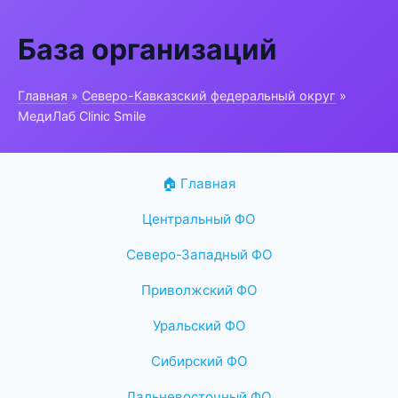
База организаций
Главная
»
Северо-Кавказский федеральный округ
»
МедиЛаб Clinic Smile
🏠 Главная
Центральный ФО
Северо-Западный ФО
Приволжский ФО
Уральский ФО
Сибирский ФО
Дальневосточный ФО