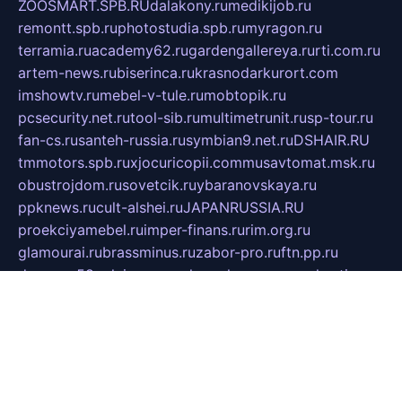
ZOOSMART.SPB.RU
dalakony.ru
medikijob.ru
remontt.spb.ru
photostudia.spb.ru
myragon.ru
terramia.ru
academy62.ru
gardengallereya.ru
rti.com.ru
artem-news.ru
biserinca.ru
krasnodarkurort.com
imshowtv.ru
mebel-v-tule.ru
mobtopik.ru
pcsecurity.net.ru
tool-sib.ru
multimetrunit.ru
sp-tour.ru
fan-cs.ru
santeh-russia.ru
symbian9.net.ru
DSHAIR.RU
tmmotors.spb.ru
xjocuricopii.com
musavtomat.msk.ru
obustrojdom.ru
sovetcik.ru
ybaranovskaya.ru
ppknews.ru
cult-alshei.ru
JAPANRUSSIA.RU
proekciyamebel.ru
imper-finans.ru
rim.org.ru
glamourai.ru
brassminus.ru
zabor-pro.ru
ftn.pp.ru
dorogoe58.ru
laimengpacker.ru
kuzova-zapchasti.ru
sageerp.ru
taxodrom.ru
dsrazvitie.ru
hardcity.net.ru
ratinghomegames.ru
topservice25.ru
gubernyan.ru
gtglasslined.ru
ii4.ru
tssport.spb.ru
andorra24.com
blackwallstreet.ru
oboimos.ru
optim-doors.com.ru
ikuch.ru
nycr.org.ru
npa21.ru
vremya-ch.spb.ru