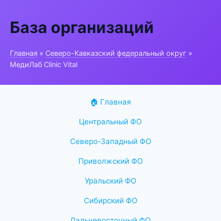
База организаций
Главная
»
Северо-Кавказский федеральный округ
»
МедиЛаб Clinic Vital
🏠 Главная
Центральный ФО
Северо-Западный ФО
Приволжский ФО
Уральский ФО
Сибирский ФО
Дальневосточный ФО