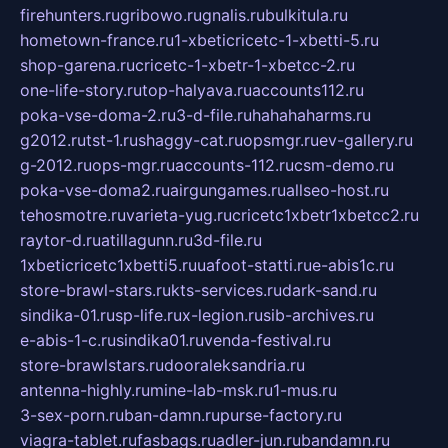
firehunters.ru
gribowo.ru
gnalis.ru
bulkitula.ru
hometown-france.ru
1-xbeticricetc-1-xbetti-5.ru
shop-garena.ru
cricetc-1-xbetr-1-xbetcc-2.ru
one-life-story.ru
top-halyava.ru
accounts112.ru
poka-vse-doma-2.ru
3-d-file.ru
hahahaharms.ru
g2012.ru
tst-1.ru
shaggy-cat.ru
opsmgr.ru
ev-gallery.ru
g-2012.ru
ops-mgr.ru
accounts-112.ru
csm-demo.ru
poka-vse-doma2.ru
airgungames.ru
allseo-host.ru
tehosmotre.ru
varieta-yug.ru
cricetc1xbetr1xbetcc2.ru
raytor-d.ru
atillagunn.ru
3d-file.ru
1xbeticricetc1xbetti5.ru
uafoot-statti.ru
e-abis1c.ru
store-brawl-stars.ru
kts-services.ru
dark-sand.ru
sindika-01.ru
sp-life.ru
x-legion.ru
sib-archives.ru
e-abis-1-c.ru
sindika01.ru
venda-festival.ru
store-brawlstars.ru
dooraleksandria.ru
antenna-highly.ru
mine-lab-msk.ru
1-mus.ru
3-sex-porn.ru
ban-damn.ru
purse-factory.ru
viagra-tablet.ru
fasbags.ru
adler-jun.ru
bandamn.ru