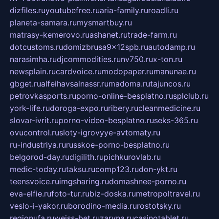
dizfiles.ru
youtubefree.ru
aria-family.ru
roadli.ru
planeta-samara.ru
mysmartbuy.ru
matrasy-kemerovo.ru
ashanet.ru
trade-farm.ru
dotcustoms.ru
domizbrusa9x12spb.ru
autodamp.ru
narasimha.ru
djcommodities.ru
nv750.ru
x-ton.ru
newsplain.ru
cardvoice.ru
modopaper.ru
manunae.ru
gbget.ru
alfeihavsalnassr.ru
madoma.ru
tajuncos.ru
petrovkasports.ru
porno-online-besplatno.ru
splclub.ru
york-life.ru
doroga-expo.ru
ribery.ru
cleanmedicine.ru
slovar-ivrit.ru
porno-video-besplatno.ru
seks-365.ru
ovucontrol.ru
sloty-igrovyye-avtomaty.ru
ru-industriya.ru
russkoe-porno-besplatno.ru
belgorod-day.ru
digilith.ru
pichkurovlab.ru
medic-today.ru
taksu.ru
comp123.ru
don-ykt.ru
teensvoice.ru
imgsharing.ru
domashnee-porno.ru
eva-elfie.ru
foto-tur.ru
biz-doska.ru
metropoltravel.ru
veslo-i-yakor.ru
borodino-media.ru
rostotsky.ru
regionufa.ru
weiss-bet.ru
zaryna.ru
casinotablet.ru