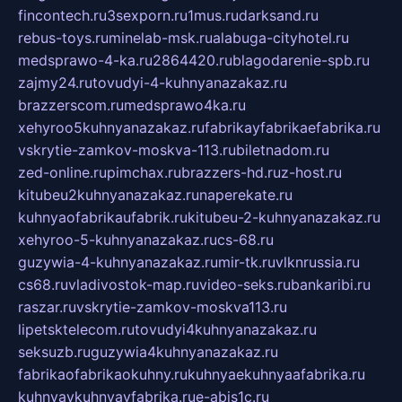
fincontech.ru
3sexporn.ru
1mus.ru
darksand.ru
rebus-toys.ru
minelab-msk.ru
alabuga-cityhotel.ru
medsprawo-4-ka.ru
2864420.ru
blagodarenie-spb.ru
zajmy24.ru
tovudyi-4-kuhnyanazakaz.ru
brazzerscom.ru
medsprawo4ka.ru
xehyroo5kuhnyanazakaz.ru
fabrikayfabrikaefabrika.ru
vskrytie-zamkov-moskva-113.ru
biletnadom.ru
zed-online.ru
pimchax.ru
brazzers-hd.ru
z-host.ru
kitubeu2kuhnyanazakaz.ru
naperekate.ru
kuhnyaofabrikaufabrik.ru
kitubeu-2-kuhnyanazakaz.ru
xehyroo-5-kuhnyanazakaz.ru
cs-68.ru
guzywia-4-kuhnyanazakaz.ru
mir-tk.ru
vlknrussia.ru
cs68.ru
vladivostok-map.ru
video-seks.ru
bankaribi.ru
raszar.ru
vskrytie-zamkov-moskva113.ru
lipetsktelecom.ru
tovudyi4kuhnyanazakaz.ru
seksuzb.ru
guzywia4kuhnyanazakaz.ru
fabrikaofabrikaokuhny.ru
kuhnyaekuhnyaafabrika.ru
kuhnyaykuhnyayfabrika.ru
e-abis1c.ru