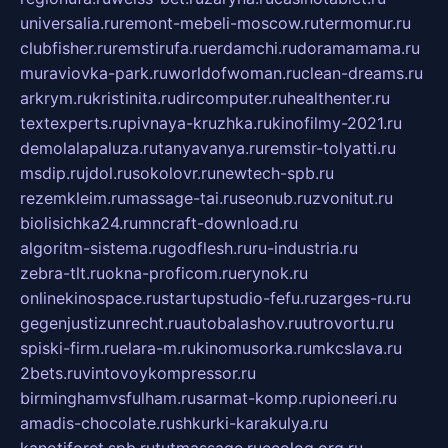
universalia.ru
remont-mebeli-moscow.ru
termomur.ru
clubfisher.ru
remstirufa.ru
erdamchi.ru
doramamama.ru
muraviovka-park.ru
worldofwoman.ru
clean-dreams.ru
arkrym.ru
kristinita.ru
dircomputer.ru
healthenter.ru
textexperts.ru
pivnaya-kruzhka.ru
kinofilmy-2021.ru
demolalapaluza.ru
tanyavanya.ru
remstir-tolyatti.ru
msdip.ru
jdol.ru
sokolovr.ru
newtech-spb.ru
rezemkleim.ru
massage-tai.ru
seonub.ru
zvonitut.ru
biolisichka24.ru
mncraft-download.ru
algoritm-sistema.ru
godflesh.ru
ru-industria.ru
zebra-tlt.ru
okna-proficom.ru
erynok.ru
onlinekinospace.ru
startupstudio-fefu.ru
zarges-ru.ru
gegenjustizunrecht.ru
autobalashov.ru
utrovortu.ru
spiski-firm.ru
elara-m.ru
kinomusorka.ru
mkcslava.ru
2bets.ru
vintovoykompressor.ru
birminghamvsfulham.ru
sarmat-komp.ru
pioneeri.ru
amadis-chocolate.ru
shkurki-karakulya.ru
kanotiforet.spb.ru
tutmassage.ru
ecolog.org.ru