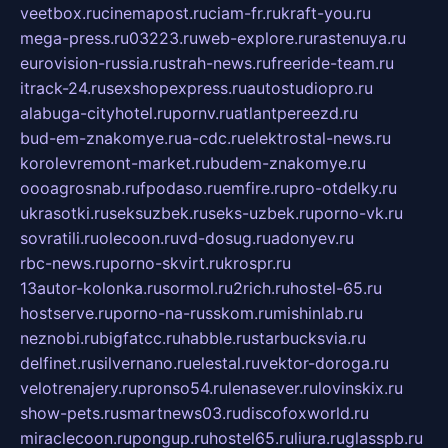
veetbox.ru
cinemapost.ru
ciam-fr.ru
kraft-you.ru
mega-press.ru
03223.ru
web-explore.ru
rastenuya.ru
eurovision-russia.ru
strah-news.ru
freeride-team.ru
itrack-24.ru
sexshopexpress.ru
autostudiopro.ru
alabuga-cityhotel.ru
pornv.ru
atlantpereezd.ru
bud-em-znakomye.ru
a-cdc.ru
elektrostal-news.ru
korolevremont-market.ru
budem-znakomye.ru
oooagrosnab.ru
fpodaso.ru
emfire.ru
pro-otdelky.ru
ukrasotki.ru
seksuzbek.ru
seks-uzbek.ru
porno-vk.ru
sovratili.ru
olecoon.ru
vd-dosug.ru
adonyev.ru
rbc-news.ru
porno-skvirt.ru
krospr.ru
13autor-kolonka.ru
sormol.ru
2rich.ru
hostel-65.ru
hostserve.ru
porno-na-russkom.ru
mishinlab.ru
neznobi.ru
bigfatcc.ru
habble.ru
starbucksvia.ru
delfinet.ru
silvernano.ru
elestal.ru
vektor-doroga.ru
velotrenajery.ru
pronso54.ru
lenasever.ru
lovinskix.ru
show-pets.ru
smartnews03.ru
discofoxworld.ru
miraclecoon.ru
pongup.ru
hostel65.ru
liura.ru
glasspb.ru