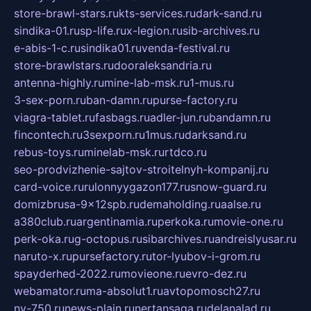
store-brawl-stars.ru
kts-services.ru
dark-sand.ru
sindika-01.ru
sp-life.ru
x-legion.ru
sib-archives.ru
e-abis-1-c.ru
sindika01.ru
venda-festival.ru
store-brawlstars.ru
dooraleksandria.ru
antenna-highly.ru
mine-lab-msk.ru
1-mus.ru
3-sex-porn.ru
ban-damn.ru
purse-factory.ru
viagra-tablet.ru
fasbags.ru
adler-jun.ru
bandamn.ru
fincontech.ru
3sexporn.ru
1mus.ru
darksand.ru
rebus-toys.ru
minelab-msk.ru
rtdco.ru
seo-prodvizhenie-sajtov-stroitelnyh-kompanij.ru
card-voice.ru
rulonnyygazon177.ru
snow-guard.ru
domizbrusa-9x12spb.ru
demaholding.ru
aalse.ru
a380club.ru
argentinamia.ru
perkoka.ru
movie-one.ru
perk-oka.ru
g-octopus.ru
sibarchives.ru
andreislyusar.ru
naruto-x.ru
pursefactory.ru
tor-lyubov-i-grom.ru
spayderhed-2022.ru
movieone.ru
evro-dez.ru
webamator.ru
ma-absolut1.ru
avtopomosch27.ru
nv-750.ru
news-plain.ru
nertansaga.ru
delanalad.ru