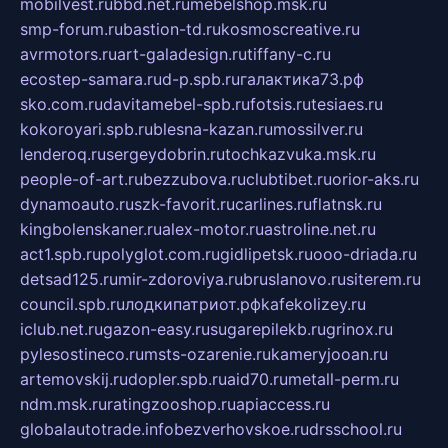
mobilvest.ru
bbd.net.ru
mebelshop.msk.ru
smp-forum.ru
bastion-td.ru
kosmoscreative.ru
avrmotors.ru
art-galadesign.ru
tiffany-c.ru
ecostep-samara.ru
d-p.spb.ru
галактика73.рф
sko.com.ru
davitamebel-spb.ru
fotsis.ru
tesiaes.ru
kokoroyari.spb.ru
blesna-kazan.ru
mossilver.ru
lenderoq.ru
sergeydobrin.ru
tochkazvuka.msk.ru
people-of-art.ru
bezzubova.ru
clubtibet.ru
orior-aks.ru
dynamoauto.ru
szk-favorit.ru
carlines.ru
flatnsk.ru
kingbolenskaner.ru
alex-motor.ru
astroline.net.ru
act1.spb.ru
polyglot.com.ru
gidlipetsk.ru
ooo-driada.ru
detsad125.ru
mir-zdoroviya.ru
bruslanovo.ru
siterem.ru
council.spb.ru
лодкипатриот.рф
kafekolizey.ru
iclub.net.ru
gazon-easy.ru
sugarepilekb.ru
grinox.ru
pylesostineco.ru
msts-ozarenie.ru
kameryjooan.ru
artemovskij.ru
dopler.spb.ru
aid70.ru
metall-perm.ru
ndm.msk.ru
ratingzooshop.ru
apiaccess.ru
globalautotrade.info
bezverhovskoe.ru
drsschool.ru