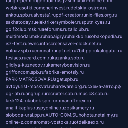
tango-perm.ru
gooddir.ru
sgv.su
multiki-online.com
webkrasotki.com
cherinvest.ru
detskiy-ostrov.ru
ankou.spb.ru
alvesta1.ru
pdf-creator.ru
nix-files.org.ru
sakhatoday.ru
elektrikersymboler.ru
sputnikyes.ru
golf2club.msk.ru
aeforums.ru
zallclub.ru
multimodal.msk.ru
habaigry.ru
haikko.ru
sobakopedia.ru
isz-fest.ru
ewnc.info
screensaver-clock.net.ru
volnav.spb.ru
comnat.ru
npf.net.ru
7bit.pp.ru
kalugatur.ru
tesiaes.ru
card.com.ru
kazanka.spb.ru
gildiya-kuznecov.ru
kameryboavision.ru
griffoncom.spb.ru
fabrika-emotsiy.ru
PARK-MATROSOVA.RU
agat.spb.ru
avtoyurist-moskva1.ru
hardware.org.ru
схема-авто.рф
dg-lab.ru
angrup.ru
recruiter.spb.ru
music8.spb.ru
krsk124.ru
kubok.spb.ru
romanofforex.ru
analitikaplus.ru
spyonline.ru
zosikamery.ru
sloboda-ural.pp.ru
AUTO-COM.SU
hohota.net
alimy.ru
online-z.com
aromat-vostoka.ru
otdelkaexp.ru