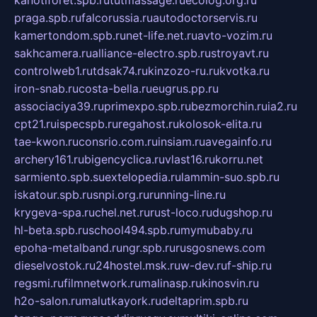
praga.spb.ru
falcorussia.ru
autodoctorservis.ru
kamertondom.spb.ru
net-life.net.ru
avto-vozim.ru
sakhcamera.ru
alliance-electro.spb.ru
stroyavt.ru
controlweb1.ru
tdsak74.ru
kinzozo-ru.ru
kvotka.ru
iron-snab.ru
costa-bella.ru
eugrus.pp.ru
associaciya39.ru
primexpo.spb.ru
bezmorchin.ru
ia2.ru
cpt21.ru
ispecspb.ru
regahost.ru
kolosok-elita.ru
tae-kwon.ru
consrio.com.ru
insiam.ru
avegainfo.ru
archery161.ru
bigencyclica.ru
vlast16.ru
korru.net
sarmiento.spb.su
extelopedia.ru
lammin-suo.spb.ru
iskatour.spb.ru
snpi.org.ru
running-line.ru
krygeva-spa.ru
chel.net.ru
rust-loco.ru
dugshop.ru
hl-beta.spb.ru
school494.spb.ru
mymubaby.ru
epoha-metalband.ru
ngr.spb.ru
rusgosnews.com
dieselvostok.ru
24hostel.msk.ru
w-dev.ru
f-ship.ru
regsmi.ru
filmnetwork.ru
malinasp.ru
kinosvin.ru
h2o-salon.ru
malutkayork.ru
deltaprim.spb.ru