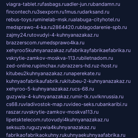
viagra-tablet.ru
fasbags.ru
adler-jun.ru
bandamn.ru
fincontech.ru
3sexporn.ru
1mus.ru
darksand.ru
rebus-toys.ru
minelab-msk.ru
alabuga-cityhotel.ru
medsprawo-4-ka.ru
2864420.ru
blagodarenie-spb.ru
zajmy24.ru
tovudyi-4-kuhnyanazakaz.ru
brazzerscom.ru
medsprawo4ka.ru
xehyroo5kuhnyanazakaz.ru
fabrikayfabrikaefabrika.ru
vskrytie-zamkov-moskva-113.ru
biletnadom.ru
zed-online.ru
pimchax.ru
brazzers-hd.ru
z-host.ru
kitubeu2kuhnyanazakaz.ru
naperekate.ru
kuhnyaofabrikaufabrik.ru
kitubeu-2-kuhnyanazakaz.ru
xehyroo-5-kuhnyanazakaz.ru
cs-68.ru
guzywia-4-kuhnyanazakaz.ru
mir-tk.ru
vlknrussia.ru
cs68.ru
vladivostok-map.ru
video-seks.ru
bankaribi.ru
raszar.ru
vskrytie-zamkov-moskva113.ru
lipetsktelecom.ru
tovudyi4kuhnyanazakaz.ru
seksuzb.ru
guzywia4kuhnyanazakaz.ru
fabrikaofabrikaokuhny.ru
kuhnyaekuhnyaafabrika.ru