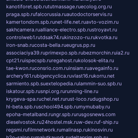
kanotiforet.spb.ru
tutmassage.ru
ecolog.org.ru
praga.spb.ru
falcorussia.ru
autodoctorservis.ru
kamertondom.spb.ru
net-life.net.ru
avto-vozim.ru
sakhcamera.ru
alliance-electro.spb.ru
stroyavt.ru
controlweb1.ru
tdsak74.ru
kinzozo-ru.ru
kvotka.ru
iron-snab.ru
costa-bella.ru
eugrus.pp.ru
associaciya39.ru
primexpo.spb.ru
bezmorchin.ru
ia2.ru
cpt21.ru
ispecspb.ru
regahost.ru
kolosok-elita.ru
tae-kwon.ru
consrio.com.ru
insiam.ru
avegainfo.ru
archery161.ru
bigencyclica.ru
vlast16.ru
korru.net
sarmiento.spb.su
extelopedia.ru
lammin-suo.spb.ru
iskatour.spb.ru
snpi.org.ru
running-line.ru
krygeva-spa.ru
chel.net.ru
rust-loco.ru
dugshop.ru
hl-beta.spb.ru
school494.spb.ru
mymubaby.ru
epoha-metalband.ru
ngr.spb.ru
rusgosnews.com
dieselvostok.ru
24hostel.msk.ru
w-dev.ru
f-ship.ru
regsmi.ru
filmnetwork.ru
malinasp.ru
kinosvin.ru
h2o-salon.ru
malutkayork.ru
deltaprim.spb.ru