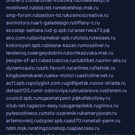
mobilvest.ru
bbd.net.ru
mebelshop.msk.ru
smp-forum.ru
bastion-td.ru
kosmoscreative.ru
avrmotors.ru
art-galadesign.ru
tiffany-c.ru
ecostep-samara.ru
d-p.spb.ru
галактика73.рф
sko.com.ru
davitamebel-spb.ru
fotsis.ru
tesiaes.ru
kokoroyari.spb.ru
blesna-kazan.ru
mossilver.ru
lenderoq.ru
sergeydobrin.ru
tochkazvuka.msk.ru
people-of-art.ru
bezzubova.ru
clubtibet.ru
orior-aks.ru
dynamoauto.ru
szk-favorit.ru
carlines.ru
flatnsk.ru
kingbolenskaner.ru
alex-motor.ru
astroline.net.ru
act1.spb.ru
polyglot.com.ru
gidlipetsk.ru
ooo-driada.ru
detsad125.ru
mir-zdoroviya.ru
bruslanovo.ru
siterem.ru
council.spb.ru
лодкипатриот.рф
kafekolizey.ru
iclub.net.ru
gazon-easy.ru
sugarepilekb.ru
grinox.ru
pylesostineco.ru
msts-ozarenie.ru
kameryjooan.ru
artemovskij.ru
dopler.spb.ru
aid70.ru
metall-perm.ru
ndm.msk.ru
ratingzooshop.ru
apiaccess.ru