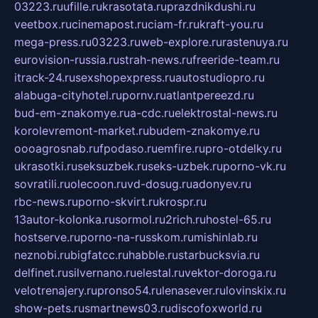
03223.ru
ufille.ru
krasotata.ru
prazdnikdushi.ru
veetbox.ru
cinemapost.ru
ciam-fr.ru
kraft-you.ru
mega-press.ru
03223.ru
web-explore.ru
rastenuya.ru
eurovision-russia.ru
strah-news.ru
freeride-team.ru
itrack-24.ru
sexshopexpress.ru
autostudiopro.ru
alabuga-cityhotel.ru
pornv.ru
atlantpereezd.ru
bud-em-znakomye.ru
a-cdc.ru
elektrostal-news.ru
korolevremont-market.ru
budem-znakomye.ru
oooagrosnab.ru
fpodaso.ru
emfire.ru
pro-otdelky.ru
ukrasotki.ru
seksuzbek.ru
seks-uzbek.ru
porno-vk.ru
sovratili.ru
olecoon.ru
vd-dosug.ru
adonyev.ru
rbc-news.ru
porno-skvirt.ru
krospr.ru
13autor-kolonka.ru
sormol.ru
2rich.ru
hostel-65.ru
hostserve.ru
porno-na-russkom.ru
mishinlab.ru
neznobi.ru
bigfatcc.ru
habble.ru
starbucksvia.ru
delfinet.ru
silvernano.ru
elestal.ru
vektor-doroga.ru
velotrenajery.ru
pronso54.ru
lenasever.ru
lovinskix.ru
show-pets.ru
smartnews03.ru
discofoxworld.ru