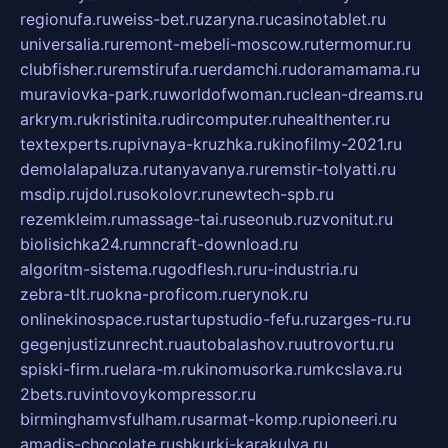
regionufa.ru
weiss-bet.ru
zaryna.ru
casinotablet.ru
universalia.ru
remont-mebeli-moscow.ru
termomur.ru
clubfisher.ru
remstirufa.ru
erdamchi.ru
doramamama.ru
muraviovka-park.ru
worldofwoman.ru
clean-dreams.ru
arkrym.ru
kristinita.ru
dircomputer.ru
healthenter.ru
textexperts.ru
pivnaya-kruzhka.ru
kinofilmy-2021.ru
demolalapaluza.ru
tanyavanya.ru
remstir-tolyatti.ru
msdip.ru
jdol.ru
sokolovr.ru
newtech-spb.ru
rezemkleim.ru
massage-tai.ru
seonub.ru
zvonitut.ru
biolisichka24.ru
mncraft-download.ru
algoritm-sistema.ru
godflesh.ru
ru-industria.ru
zebra-tlt.ru
okna-proficom.ru
erynok.ru
onlinekinospace.ru
startupstudio-fefu.ru
zarges-ru.ru
gegenjustizunrecht.ru
autobalashov.ru
utrovortu.ru
spiski-firm.ru
elara-m.ru
kinomusorka.ru
mkcslava.ru
2bets.ru
vintovoykompressor.ru
birminghamvsfulham.ru
sarmat-komp.ru
pioneeri.ru
amadis-chocolate.ru
shkurki-karakulya.ru