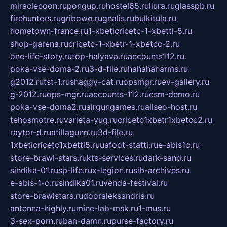
miraclecoon.ru
pongup.ru
hostel65.ru
liura.ru
glasspb.ru
firehunters.ru
gribowo.ru
gnalis.ru
bulkitula.ru
hometown-france.ru
1-xbeticricetc-1-xbetti-5.ru
shop-garena.ru
cricetc-1-xbetr-1-xbetcc-2.ru
one-life-story.ru
top-halyava.ru
accounts112.ru
poka-vse-doma-2.ru
3-d-file.ru
hahahaharms.ru
g2012.ru
tst-1.ru
shaggy-cat.ru
opsmgr.ru
ev-gallery.ru
g-2012.ru
ops-mgr.ru
accounts-112.ru
csm-demo.ru
poka-vse-doma2.ru
airgungames.ru
allseo-host.ru
tehosmotre.ru
varieta-yug.ru
cricetc1xbetr1xbetcc2.ru
raytor-d.ru
atillagunn.ru
3d-file.ru
1xbeticricetc1xbetti5.ru
uafoot-statti.ru
e-abis1c.ru
store-brawl-stars.ru
kts-services.ru
dark-sand.ru
sindika-01.ru
sp-life.ru
x-legion.ru
sib-archives.ru
e-abis-1-c.ru
sindika01.ru
venda-festival.ru
store-brawlstars.ru
dooraleksandria.ru
antenna-highly.ru
mine-lab-msk.ru
1-mus.ru
3-sex-porn.ru
ban-damn.ru
purse-factory.ru