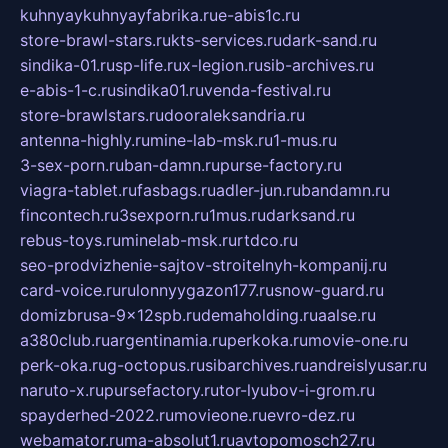
kuhnyaykuhnyayfabrika.ru
e-abis1c.ru
store-brawl-stars.ru
kts-services.ru
dark-sand.ru
sindika-01.ru
sp-life.ru
x-legion.ru
sib-archives.ru
e-abis-1-c.ru
sindika01.ru
venda-festival.ru
store-brawlstars.ru
dooraleksandria.ru
antenna-highly.ru
mine-lab-msk.ru
1-mus.ru
3-sex-porn.ru
ban-damn.ru
purse-factory.ru
viagra-tablet.ru
fasbags.ru
adler-jun.ru
bandamn.ru
fincontech.ru
3sexporn.ru
1mus.ru
darksand.ru
rebus-toys.ru
minelab-msk.ru
rtdco.ru
seo-prodvizhenie-sajtov-stroitelnyh-kompanij.ru
card-voice.ru
rulonnyygazon177.ru
snow-guard.ru
domizbrusa-9x12spb.ru
demaholding.ru
aalse.ru
a380club.ru
argentinamia.ru
perkoka.ru
movie-one.ru
perk-oka.ru
g-octopus.ru
sibarchives.ru
andreislyusar.ru
naruto-x.ru
pursefactory.ru
tor-lyubov-i-grom.ru
spayderhed-2022.ru
movieone.ru
evro-dez.ru
webamator.ru
ma-absolut1.ru
avtopomosch27.ru