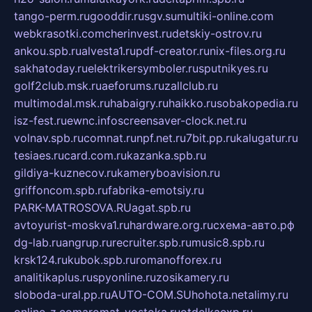
tango-perm.ru
gooddir.ru
sgv.su
multiki-online.com
webkrasotki.com
cherinvest.ru
detskiy-ostrov.ru
ankou.spb.ru
alvesta1.ru
pdf-creator.ru
nix-files.org.ru
sakhatoday.ru
elektrikersymboler.ru
sputnikyes.ru
golf2club.msk.ru
aeforums.ru
zallclub.ru
multimodal.msk.ru
habaigry.ru
haikko.ru
sobakopedia.ru
isz-fest.ru
ewnc.info
screensaver-clock.net.ru
volnav.spb.ru
comnat.ru
npf.net.ru
7bit.pp.ru
kalugatur.ru
tesiaes.ru
card.com.ru
kazanka.spb.ru
gildiya-kuznecov.ru
kameryboavision.ru
griffoncom.spb.ru
fabrika-emotsiy.ru
PARK-MATROSOVA.RU
agat.spb.ru
avtoyurist-moskva1.ru
hardware.org.ru
схема-авто.рф
dg-lab.ru
angrup.ru
recruiter.spb.ru
music8.spb.ru
krsk124.ru
kubok.spb.ru
romanofforex.ru
analitikaplus.ru
spyonline.ru
zosikamery.ru
sloboda-ural.pp.ru
AUTO-COM.SU
hohota.net
alimy.ru
online-z.com
aromat-vostoka.ru
otdelkaexp.ru