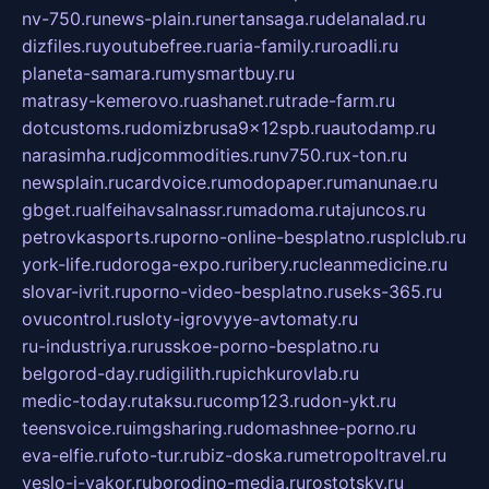
nv-750.ru
news-plain.ru
nertansaga.ru
delanalad.ru
dizfiles.ru
youtubefree.ru
aria-family.ru
roadli.ru
planeta-samara.ru
mysmartbuy.ru
matrasy-kemerovo.ru
ashanet.ru
trade-farm.ru
dotcustoms.ru
domizbrusa9x12spb.ru
autodamp.ru
narasimha.ru
djcommodities.ru
nv750.ru
x-ton.ru
newsplain.ru
cardvoice.ru
modopaper.ru
manunae.ru
gbget.ru
alfeihavsalnassr.ru
madoma.ru
tajuncos.ru
petrovkasports.ru
porno-online-besplatno.ru
splclub.ru
york-life.ru
doroga-expo.ru
ribery.ru
cleanmedicine.ru
slovar-ivrit.ru
porno-video-besplatno.ru
seks-365.ru
ovucontrol.ru
sloty-igrovyye-avtomaty.ru
ru-industriya.ru
russkoe-porno-besplatno.ru
belgorod-day.ru
digilith.ru
pichkurovlab.ru
medic-today.ru
taksu.ru
comp123.ru
don-ykt.ru
teensvoice.ru
imgsharing.ru
domashnee-porno.ru
eva-elfie.ru
foto-tur.ru
biz-doska.ru
metropoltravel.ru
veslo-i-yakor.ru
borodino-media.ru
rostotsky.ru