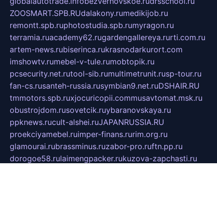
globalautotrade.info
bezverhovskoe.ru
drsschool.ru
ZOOSMART.SPB.RU
dalakony.ru
medikijob.ru
remontt.spb.ru
photostudia.spb.ru
myragon.ru
terramia.ru
academy62.ru
gardengallereya.ru
rti.com.ru
artem-news.ru
biserinca.ru
krasnodarkurort.com
imshowtv.ru
mebel-v-tule.ru
mobtopik.ru
pcsecurity.net.ru
tool-sib.ru
multimetrunit.ru
sp-tour.ru
fan-cs.ru
santeh-russia.ru
symbian9.net.ru
DSHAIR.RU
tmmotors.spb.ru
xjocuricopii.com
musavtomat.msk.ru
obustrojdom.ru
sovetcik.ru
ybaranovskaya.ru
ppknews.ru
cult-alshei.ru
JAPANRUSSIA.RU
proekciyamebel.ru
imper-finans.ru
rim.org.ru
glamourai.ru
brassminus.ru
zabor-pro.ru
ftn.pp.ru
dorogoe58.ru
laimengpacker.ru
kuzova-zapchasti.ru
sageerp.ru
taxodrom.ru
dsrazvitie.ru
hardcity.net.ru
ratinghomegames.ru
topservice25.ru
gubernyan.ru
gtglasslined.ru
ii4.ru
tssport.spb.ru
andorra24.com
blackwallstreet.ru
oboimos.ru
optim-doors.com.ru