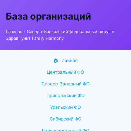
База организаций
Главная
»
Северо-Кавказский федеральный округ
»
ЗдравПункт Family Harmony
🏠 Главная
Центральный ФО
Северо-Западный ФО
Приволжский ФО
Уральский ФО
Сибирский ФО
Дальневосточный ФО