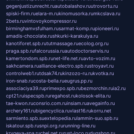
gegenjustizunrecht.ru
autobalashov.ru
utrovortu.ru
spiski-firm.ru
elara-m.ru
kinomusorka.ru
mkcslava.ru
2bets.ru
vintovoykompressor.ru
birminghamvsfulham.ru
sarmat-komp.ru
pioneeri.ru
amadis-chocolate.ru
shkurki-karakulya.ru
kanotiforet.spb.ru
tutmassage.ru
ecolog.org.ru
praga.spb.ru
falcorussia.ru
autodoctorservis.ru
kamertondom.spb.ru
net-life.net.ru
avto-vozim.ru
sakhcamera.ru
alliance-electro.spb.ru
stroyavt.ru
controlweb1.ru
tdsak74.ru
kinzozo-ru.ru
kvotka.ru
iron-snab.ru
costa-bella.ru
eugrus.pp.ru
associaciya39.ru
primexpo.spb.ru
bezmorchin.ru
ia2.ru
cpt21.ru
ispecspb.ru
regahost.ru
kolosok-elita.ru
tae-kwon.ru
consrio.com.ru
insiam.ru
avegainfo.ru
archery161.ru
bigencyclica.ru
vlast16.ru
korru.net
sarmiento.spb.su
extelopedia.ru
lammin-suo.spb.ru
iskatour.spb.ru
snpi.org.ru
running-line.ru
krygeva-spa.ru
chel.net.ru
rust-loco.ru
dugshop.ru