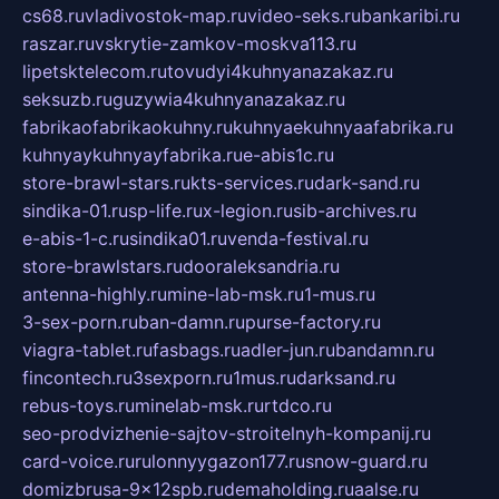
cs68.ru
vladivostok-map.ru
video-seks.ru
bankaribi.ru
raszar.ru
vskrytie-zamkov-moskva113.ru
lipetsktelecom.ru
tovudyi4kuhnyanazakaz.ru
seksuzb.ru
guzywia4kuhnyanazakaz.ru
fabrikaofabrikaokuhny.ru
kuhnyaekuhnyaafabrika.ru
kuhnyaykuhnyayfabrika.ru
e-abis1c.ru
store-brawl-stars.ru
kts-services.ru
dark-sand.ru
sindika-01.ru
sp-life.ru
x-legion.ru
sib-archives.ru
e-abis-1-c.ru
sindika01.ru
venda-festival.ru
store-brawlstars.ru
dooraleksandria.ru
antenna-highly.ru
mine-lab-msk.ru
1-mus.ru
3-sex-porn.ru
ban-damn.ru
purse-factory.ru
viagra-tablet.ru
fasbags.ru
adler-jun.ru
bandamn.ru
fincontech.ru
3sexporn.ru
1mus.ru
darksand.ru
rebus-toys.ru
minelab-msk.ru
rtdco.ru
seo-prodvizhenie-sajtov-stroitelnyh-kompanij.ru
card-voice.ru
rulonnyygazon177.ru
snow-guard.ru
domizbrusa-9x12spb.ru
demaholding.ru
aalse.ru