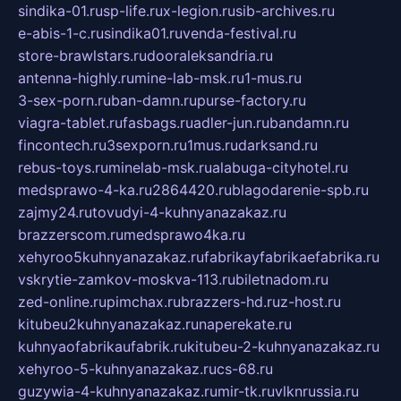
sindika-01.ru
sp-life.ru
x-legion.ru
sib-archives.ru
e-abis-1-c.ru
sindika01.ru
venda-festival.ru
store-brawlstars.ru
dooraleksandria.ru
antenna-highly.ru
mine-lab-msk.ru
1-mus.ru
3-sex-porn.ru
ban-damn.ru
purse-factory.ru
viagra-tablet.ru
fasbags.ru
adler-jun.ru
bandamn.ru
fincontech.ru
3sexporn.ru
1mus.ru
darksand.ru
rebus-toys.ru
minelab-msk.ru
alabuga-cityhotel.ru
medsprawo-4-ka.ru
2864420.ru
blagodarenie-spb.ru
zajmy24.ru
tovudyi-4-kuhnyanazakaz.ru
brazzerscom.ru
medsprawo4ka.ru
xehyroo5kuhnyanazakaz.ru
fabrikayfabrikaefabrika.ru
vskrytie-zamkov-moskva-113.ru
biletnadom.ru
zed-online.ru
pimchax.ru
brazzers-hd.ru
z-host.ru
kitubeu2kuhnyanazakaz.ru
naperekate.ru
kuhnyaofabrikaufabrik.ru
kitubeu-2-kuhnyanazakaz.ru
xehyroo-5-kuhnyanazakaz.ru
cs-68.ru
guzywia-4-kuhnyanazakaz.ru
mir-tk.ru
vlknrussia.ru