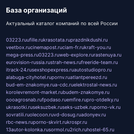
База организаций
Актуальный каталог компаний по всей России
03223.ru
ufille.ru
krasotata.ru
prazdnikdushi.ru
veetbox.ru
cinemapost.ru
ciam-fr.ru
kraft-you.ru
mega-press.ru
03223.ru
web-explore.ru
rastenuya.ru
eurovision-russia.ru
strah-news.ru
freeride-team.ru
itrack-24.ru
sexshopexpress.ru
autostudiopro.ru
alabuga-cityhotel.ru
pornv.ru
atlantpereezd.ru
bud-em-znakomye.ru
a-cdc.ru
elektrostal-news.ru
korolevremont-market.ru
budem-znakomye.ru
oooagrosnab.ru
fpodaso.ru
emfire.ru
pro-otdelky.ru
ukrasotki.ru
seksuzbek.ru
seks-uzbek.ru
porno-vk.ru
sovratili.ru
olecoon.ru
vd-dosug.ru
adonyev.ru
rbc-news.ru
porno-skvirt.ru
krospr.ru
13autor-kolonka.ru
sormol.ru
2rich.ru
hostel-65.ru