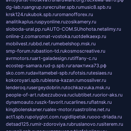
dg-lab.ru
angrup.ru
recruiter.spb.ru
music8.spb.ru
krsk124.ru
kubok.spb.ru
romanofforex.ru
analitikaplus.ru
spyonline.ru
zosikamery.ru
sloboda-ural.pp.ru
AUTO-COM.SU
hohota.net
alimy.ru
online-z.com
aromat-vostoka.ru
otdelkaexp.ru
mobilvest.ru
bbd.net.ru
mebelshop.msk.ru
smp-forum.ru
bastion-td.ru
kosmoscreative.ru
avrmotors.ru
art-galadesign.ru
tiffany-c.ru
ecostep-samara.ru
d-p.spb.ru
галактика73.рф
sko.com.ru
davitamebel-spb.ru
fotsis.ru
tesiaes.ru
kokoroyari.spb.ru
blesna-kazan.ru
mossilver.ru
lenderoq.ru
sergeydobrin.ru
tochkazvuka.msk.ru
people-of-art.ru
bezzubova.ru
clubtibet.ru
orior-aks.ru
dynamoauto.ru
szk-favorit.ru
carlines.ru
flatnsk.ru
kingbolenskaner.ru
alex-motor.ru
astroline.net.ru
act1.spb.ru
polyglot.com.ru
gidlipetsk.ru
ooo-driada.ru
detsad125.ru
mir-zdoroviya.ru
bruslanovo.ru
siterem.ru