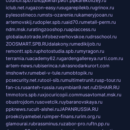
council.spb.ru
лодкипатриот.рф
kafekolizey.ru
iclub.net.ru
gazon-easy.ru
sugarepilekb.ru
grinox.ru
pylesostineco.ru
msts-ozarenie.ru
kameryjooan.ru
artemovskij.ru
dopler.spb.ru
aid70.ru
metall-perm.ru
ndm.msk.ru
ratingzooshop.ru
apiaccess.ru
globalautotrade.info
bezverhovskoe.ru
drsschool.ru
ZOOSMART.SPB.RU
dalakony.ru
medikijob.ru
remontt.spb.ru
photostudia.spb.ru
myragon.ru
terramia.ru
academy62.ru
gardengallereya.ru
rti.com.ru
artem-news.ru
biserinca.ru
krasnodarkurort.com
imshowtv.ru
mebel-v-tule.ru
mobtopik.ru
pcsecurity.net.ru
tool-sib.ru
multimetrunit.ru
sp-tour.ru
fan-cs.ru
santeh-russia.ru
symbian9.net.ru
DSHAIR.RU
tmmotors.spb.ru
xjocuricopii.com
musavtomat.msk.ru
obustrojdom.ru
sovetcik.ru
ybaranovskaya.ru
ppknews.ru
cult-alshei.ru
JAPANRUSSIA.RU
proekciyamebel.ru
imper-finans.ru
rim.org.ru
glamourai.ru
brassminus.ru
zabor-pro.ru
ftn.pp.ru