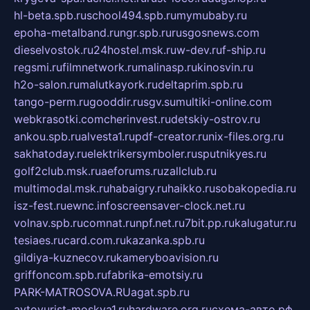
hl-beta.spb.ru
school494.spb.ru
mymubaby.ru
epoha-metalband.ru
ngr.spb.ru
rusgosnews.com
dieselvostok.ru
24hostel.msk.ru
w-dev.ru
f-ship.ru
regsmi.ru
filmnetwork.ru
malinasp.ru
kinosvin.ru
h2o-salon.ru
malutkayork.ru
deltaprim.spb.ru
tango-perm.ru
gooddir.ru
sgv.su
multiki-online.com
webkrasotki.com
cherinvest.ru
detskiy-ostrov.ru
ankou.spb.ru
alvesta1.ru
pdf-creator.ru
nix-files.org.ru
sakhatoday.ru
elektrikersymboler.ru
sputnikyes.ru
golf2club.msk.ru
aeforums.ru
zallclub.ru
multimodal.msk.ru
habaigry.ru
haikko.ru
sobakopedia.ru
isz-fest.ru
ewnc.info
screensaver-clock.net.ru
volnav.spb.ru
comnat.ru
npf.net.ru
7bit.pp.ru
kalugatur.ru
tesiaes.ru
card.com.ru
kazanka.spb.ru
gildiya-kuznecov.ru
kameryboavision.ru
griffoncom.spb.ru
fabrika-emotsiy.ru
PARK-MATROSOVA.RU
agat.spb.ru
avtoyurist-moskva1.ru
hardware.org.ru
схема-авто.рф