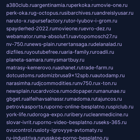
a380club.ru
argentinamia.ru
perkoka.ru
movie-one.ru
perk-oka.ru
g-octopus.ru
sibarchives.ru
andreislyusar.ru
naruto-x.ru
pursefactory.ru
tor-lyubov-i-grom.ru
spayderhed-2022.ru
movieone.ru
evro-dez.ru
webamator.ru
ma-absolut1.ru
avtopomosch27.ru
nv-750.ru
news-plain.ru
nertansaga.ru
delanalad.ru
dizfiles.ru
youtubefree.ru
aria-family.ru
roadli.ru
planeta-samara.ru
mysmartbuy.ru
matrasy-kemerovo.ru
ashanet.ru
trade-farm.ru
dotcustoms.ru
domizbrusa9x12spb.ru
autodamp.ru
narasimha.ru
djcommodities.ru
nv750.ru
x-ton.ru
newsplain.ru
cardvoice.ru
modopaper.ru
manunae.ru
gbget.ru
alfeihavsalnassr.ru
madoma.ru
tajuncos.ru
petrovkasports.ru
porno-online-besplatno.ru
splclub.ru
york-life.ru
doroga-expo.ru
ribery.ru
cleanmedicine.ru
slovar-ivrit.ru
porno-video-besplatno.ru
seks-365.ru
ovucontrol.ru
sloty-igrovyye-avtomaty.ru
ru-industriya.ru
russkoe-porno-besplatno.ru