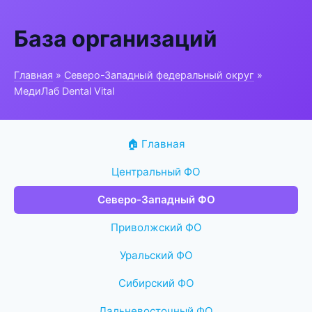
База организаций
Главная
»
Северо-Западный федеральный округ
»
МедиЛаб Dental Vital
🏠 Главная
Центральный ФО
Северо-Западный ФО
Приволжский ФО
Уральский ФО
Сибирский ФО
Дальневосточный ФО