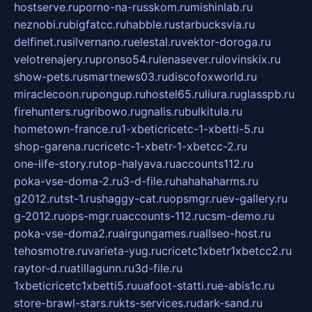
hostserve.ru
porno-na-russkom.ru
mishinlab.ru
neznobi.ru
bigfatcc.ru
habble.ru
starbucksvia.ru
delfinet.ru
silvernano.ru
elestal.ru
vektor-doroga.ru
velotrenajery.ru
pronso54.ru
lenasever.ru
lovinskix.ru
show-pets.ru
smartnews03.ru
discofoxworld.ru
miraclecoon.ru
pongup.ru
hostel65.ru
liura.ru
glasspb.ru
firehunters.ru
gribowo.ru
gnalis.ru
bulkitula.ru
hometown-france.ru
1-xbeticricetc-1-xbetti-5.ru
shop-garena.ru
cricetc-1-xbetr-1-xbetcc-2.ru
one-life-story.ru
top-halyava.ru
accounts112.ru
poka-vse-doma-2.ru
3-d-file.ru
hahahaharms.ru
g2012.ru
tst-1.ru
shaggy-cat.ru
opsmgr.ru
ev-gallery.ru
g-2012.ru
ops-mgr.ru
accounts-112.ru
csm-demo.ru
poka-vse-doma2.ru
airgungames.ru
allseo-host.ru
tehosmotre.ru
varieta-yug.ru
cricetc1xbetr1xbetcc2.ru
raytor-d.ru
atillagunn.ru
3d-file.ru
1xbeticricetc1xbetti5.ru
uafoot-statti.ru
e-abis1c.ru
store-brawl-stars.ru
kts-services.ru
dark-sand.ru