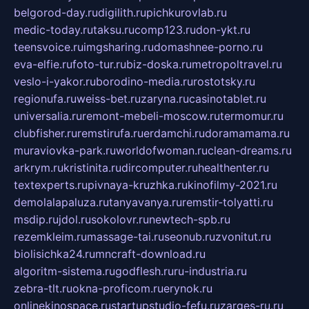
belgorod-day.ru
digilith.ru
pichkurovlab.ru
medic-today.ru
taksu.ru
comp123.ru
don-ykt.ru
teensvoice.ru
imgsharing.ru
domashnee-porno.ru
eva-elfie.ru
foto-tur.ru
biz-doska.ru
metropoltravel.ru
veslo-i-yakor.ru
borodino-media.ru
rostotsky.ru
regionufa.ru
weiss-bet.ru
zaryna.ru
casinotablet.ru
universalia.ru
remont-mebeli-moscow.ru
termomur.ru
clubfisher.ru
remstirufa.ru
erdamchi.ru
doramamama.ru
muraviovka-park.ru
worldofwoman.ru
clean-dreams.ru
arkrym.ru
kristinita.ru
dircomputer.ru
healthenter.ru
textexperts.ru
pivnaya-kruzhka.ru
kinofilmy-2021.ru
demolalapaluza.ru
tanyavanya.ru
remstir-tolyatti.ru
msdip.ru
jdol.ru
sokolovr.ru
newtech-spb.ru
rezemkleim.ru
massage-tai.ru
seonub.ru
zvonitut.ru
biolisichka24.ru
mncraft-download.ru
algoritm-sistema.ru
godflesh.ru
ru-industria.ru
zebra-tlt.ru
okna-proficom.ru
erynok.ru
onlinekinospace.ru
startupstudio-fefu.ru
zarges-ru.ru