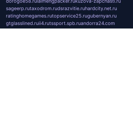
dorogoe58.ru
laimengpacker.ru
kuzova-zapchasti.ru
sageerp.ru
taxodrom.ru
dsrazvitie.ru
hardcity.net.ru
ratinghomegames.ru
topservice25.ru
gubernyan.ru
gtglasslined.ru
ii4.ru
tssport.spb.ru
andorra24.com
blackwallstreet.ru
oboimos.ru
optim-doors.com.ru
ikuch.ru
nycr.org.ru
npa21.ru
vremya-ch.spb.ru
desert000.ru
ivtorgi.ru
ifiori.ru
catalog-statei.ru
dcv.org.ru
spetsmaster174.ru
ipkameryhiseeu.ru
dum26.ru
ruspol.spb.ru
fr-opendp.ru
kam-solnyshko.ru
cheyenne-arapaho.ru
sevzapmetal.spb.ru
ted-lapidus.spb.ru
parasite-eliminator.ru
sigma-complete.ru
modernworld.ru
dama-moda.ru
eholot-group.ru
sk-nvkz.ru
DRONGOLD.RU
democratia2.ru
i-farmer.ru
mass-sport.org
jablonex.spb.ru
bookmess.ru
linkword.ru
refineua.com.ru
cs-spec.net.ru
altay-mebel.ru
DNK-THEATRE.RU
mechaniks.spb.ru
ipcamtechage.ru
skosta.ru
a-sun.ru
stroy-ldsp.ru
snowlands.org.ru