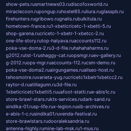
show-pets.ru
smartnews03.ru
discofoxworld.ru
miraclecoon.ru
pongup.ru
hostel65.ru
liura.ru
glasspb.ru
firehunters.ru
gribowo.ru
gnalis.ru
bulkitula.ru
hometown-france.ru
1-xbeticricetc-1-xbetti-5.ru
shop-garena.ru
cricetc-1-xbetr-1-xbetcc-2.ru
one-life-story.ru
top-halyava.ru
accounts112.ru
poka-vse-doma-2.ru
3-d-file.ru
hahahaharms.ru
g2012.ru
tst-1.ru
shaggy-cat.ru
opsmgr.ru
ev-gallery.ru
g-2012.ru
ops-mgr.ru
accounts-112.ru
csm-demo.ru
poka-vse-doma2.ru
airgungames.ru
allseo-host.ru
tehosmotre.ru
varieta-yug.ru
cricetc1xbetr1xbetcc2.ru
raytor-d.ru
atillagunn.ru
3d-file.ru
1xbeticricetc1xbetti5.ru
uafoot-statti.ru
e-abis1c.ru
store-brawl-stars.ru
kts-services.ru
dark-sand.ru
sindika-01.ru
sp-life.ru
x-legion.ru
sib-archives.ru
e-abis-1-c.ru
sindika01.ru
venda-festival.ru
store-brawlstars.ru
dooraleksandria.ru
antenna-highly.ru
mine-lab-msk.ru
1-mus.ru