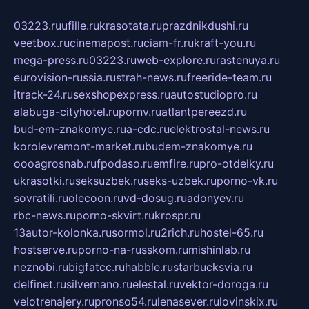
03223.ru
ufille.ru
krasotata.ru
prazdnikdushi.ru
veetbox.ru
cinemapost.ru
ciam-fr.ru
kraft-you.ru
mega-press.ru
03223.ru
web-explore.ru
rastenuya.ru
eurovision-russia.ru
strah-news.ru
freeride-team.ru
itrack-24.ru
sexshopexpress.ru
autostudiopro.ru
alabuga-cityhotel.ru
pornv.ru
atlantpereezd.ru
bud-em-znakomye.ru
a-cdc.ru
elektrostal-news.ru
korolevremont-market.ru
budem-znakomye.ru
oooagrosnab.ru
fpodaso.ru
emfire.ru
pro-otdelky.ru
ukrasotki.ru
seksuzbek.ru
seks-uzbek.ru
porno-vk.ru
sovratili.ru
olecoon.ru
vd-dosug.ru
adonyev.ru
rbc-news.ru
porno-skvirt.ru
krospr.ru
13autor-kolonka.ru
sormol.ru
2rich.ru
hostel-65.ru
hostserve.ru
porno-na-russkom.ru
mishinlab.ru
neznobi.ru
bigfatcc.ru
habble.ru
starbucksvia.ru
delfinet.ru
silvernano.ru
elestal.ru
vektor-doroga.ru
velotrenajery.ru
pronso54.ru
lenasever.ru
lovinskix.ru