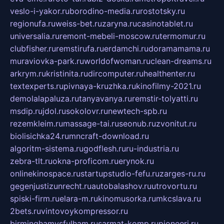
veslo-i-yakor.ru
borodino-media.ru
rostotsky.ru
regionufa.ru
weiss-bet.ru
zaryna.ru
casinotablet.ru
universalia.ru
remont-mebeli-moscow.ru
termomur.ru
clubfisher.ru
remstirufa.ru
erdamchi.ru
doramamama.ru
muraviovka-park.ru
worldofwoman.ru
clean-dreams.ru
arkrym.ru
kristinita.ru
dircomputer.ru
healthenter.ru
textexperts.ru
pivnaya-kruzhka.ru
kinofilmy-2021.ru
demolalapaluza.ru
tanyavanya.ru
remstir-tolyatti.ru
msdip.ru
jdol.ru
sokolovr.ru
newtech-spb.ru
rezemkleim.ru
massage-tai.ru
seonub.ru
zvonitut.ru
biolisichka24.ru
mncraft-download.ru
algoritm-sistema.ru
godflesh.ru
ru-industria.ru
zebra-tlt.ru
okna-proficom.ru
erynok.ru
onlinekinospace.ru
startupstudio-fefu.ru
zarges-ru.ru
gegenjustizunrecht.ru
autobalashov.ru
utrovortu.ru
spiski-firm.ru
elara-m.ru
kinomusorka.ru
mkcslava.ru
2bets.ru
vintovoykompressor.ru
birminghamvsfulham.ru
sarmat-komp.ru
pioneeri.ru