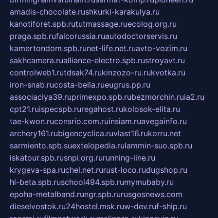
amadis-chocolate.ru
shkurki-karakulya.ru
kanotiforet.spb.ru
tutmassage.ru
ecolog.org.ru
praga.spb.ru
falcorussia.ru
autodoctorservis.ru
kamertondom.spb.ru
net-life.net.ru
avto-vozim.ru
sakhcamera.ru
alliance-electro.spb.ru
stroyavt.ru
controlweb1.ru
tdsak74.ru
kinzozo-ru.ru
kvotka.ru
iron-snab.ru
costa-bella.ru
eugrus.pp.ru
associaciya39.ru
primexpo.spb.ru
bezmorchin.ru
ia2.ru
cpt21.ru
ispecspb.ru
regahost.ru
kolosok-elita.ru
tae-kwon.ru
consrio.com.ru
insiam.ru
avegainfo.ru
archery161.ru
bigencyclica.ru
vlast16.ru
korru.net
sarmiento.spb.su
extelopedia.ru
lammin-suo.spb.ru
iskatour.spb.ru
snpi.org.ru
running-line.ru
krygeva-spa.ru
chel.net.ru
rust-loco.ru
dugshop.ru
hl-beta.spb.ru
school494.spb.ru
mymubaby.ru
epoha-metalband.ru
ngr.spb.ru
rusgosnews.com
dieselvostok.ru
24hostel.msk.ru
w-dev.ru
f-ship.ru