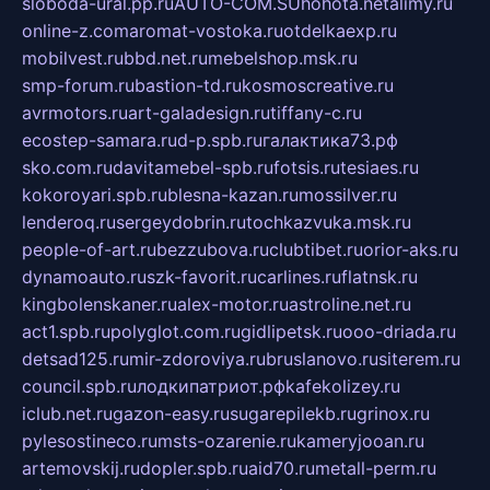
sloboda-ural.pp.ru
AUTO-COM.SU
hohota.net
alimy.ru
online-z.com
aromat-vostoka.ru
otdelkaexp.ru
mobilvest.ru
bbd.net.ru
mebelshop.msk.ru
smp-forum.ru
bastion-td.ru
kosmoscreative.ru
avrmotors.ru
art-galadesign.ru
tiffany-c.ru
ecostep-samara.ru
d-p.spb.ru
галактика73.рф
sko.com.ru
davitamebel-spb.ru
fotsis.ru
tesiaes.ru
kokoroyari.spb.ru
blesna-kazan.ru
mossilver.ru
lenderoq.ru
sergeydobrin.ru
tochkazvuka.msk.ru
people-of-art.ru
bezzubova.ru
clubtibet.ru
orior-aks.ru
dynamoauto.ru
szk-favorit.ru
carlines.ru
flatnsk.ru
kingbolenskaner.ru
alex-motor.ru
astroline.net.ru
act1.spb.ru
polyglot.com.ru
gidlipetsk.ru
ooo-driada.ru
detsad125.ru
mir-zdoroviya.ru
bruslanovo.ru
siterem.ru
council.spb.ru
лодкипатриот.рф
kafekolizey.ru
iclub.net.ru
gazon-easy.ru
sugarepilekb.ru
grinox.ru
pylesostineco.ru
msts-ozarenie.ru
kameryjooan.ru
artemovskij.ru
dopler.spb.ru
aid70.ru
metall-perm.ru