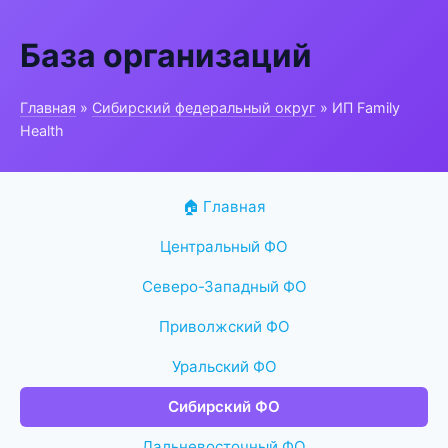
База организаций
Главная
»
Сибирский федеральный округ
» ИП Family
Health
🏠 Главная
Центральный ФО
Северо-Западный ФО
Приволжский ФО
Уральский ФО
Сибирский ФО
Дальневосточный ФО