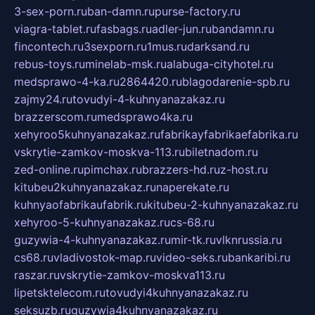
3-sex-porn.ru
ban-damn.ru
purse-factory.ru
viagra-tablet.ru
fasbags.ru
adler-jun.ru
bandamn.ru
fincontech.ru
3sexporn.ru
1mus.ru
darksand.ru
rebus-toys.ru
minelab-msk.ru
alabuga-cityhotel.ru
medsprawo-4-ka.ru
2864420.ru
blagodarenie-spb.ru
zajmy24.ru
tovudyi-4-kuhnyanazakaz.ru
brazzerscom.ru
medsprawo4ka.ru
xehyroo5kuhnyanazakaz.ru
fabrikayfabrikaefabrika.ru
vskrytie-zamkov-moskva-113.ru
biletnadom.ru
zed-online.ru
pimchax.ru
brazzers-hd.ru
z-host.ru
kitubeu2kuhnyanazakaz.ru
naperekate.ru
kuhnyaofabrikaufabrik.ru
kitubeu-2-kuhnyanazakaz.ru
xehyroo-5-kuhnyanazakaz.ru
cs-68.ru
guzywia-4-kuhnyanazakaz.ru
mir-tk.ru
vlknrussia.ru
cs68.ru
vladivostok-map.ru
video-seks.ru
bankaribi.ru
raszar.ru
vskrytie-zamkov-moskva113.ru
lipetsktelecom.ru
tovudyi4kuhnyanazakaz.ru
seksuzb.ru
guzywia4kuhnyanazakaz.ru