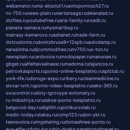
webamator.ru
ma-absolut1.ru
avtopomosch27.ru
nv-750.ru
news-plain.ru
nertansaga.ru
delanalad.ru
dizfiles.ru
youtubefree.ru
aria-family.ru
roadli.ru
planeta-samara.ru
mysmartbuy.ru
matrasy-kemerovo.ru
ashanet.ru
trade-farm.ru
dotcustoms.ru
domizbrusa9x12spb.ru
autodamp.ru
narasimha.ru
djcommodities.ru
nv750.ru
x-ton.ru
newsplain.ru
cardvoice.ru
modopaper.ru
manunae.ru
gbget.ru
alfeihavsalnassr.ru
madoma.ru
tajuncos.ru
petrovkasports.ru
porno-online-besplatno.ru
splclub.ru
york-life.ru
doroga-expo.ru
ribery.ru
cleanmedicine.ru
slovar-ivrit.ru
porno-video-besplatno.ru
seks-365.ru
ovucontrol.ru
sloty-igrovyye-avtomaty.ru
ru-industriya.ru
russkoe-porno-besplatno.ru
belgorod-day.ru
digilith.ru
pichkurovlab.ru
medic-today.ru
taksu.ru
comp123.ru
don-ykt.ru
teensvoice.ru
imgsharing.ru
domashnee-porno.ru
eva-elfie.ru
foto-tur.ru
biz-doska.ru
metropoltravel.ru