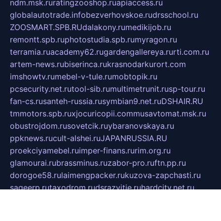
ndm.msk.ru
ratingzooshop.ru
apiaccess.ru
globalautotrade.info
bezverhovskoe.ru
drsschool.ru
ZOOSMART.SPB.RU
dalakony.ru
medikijob.ru
remontt.spb.ru
photostudia.spb.ru
myragon.ru
terramia.ru
academy62.ru
gardengallereya.ru
rti.com.ru
artem-news.ru
biserinca.ru
krasnodarkurort.com
imshowtv.ru
mebel-v-tule.ru
mobtopik.ru
pcsecurity.net.ru
tool-sib.ru
multimetrunit.ru
sp-tour.ru
fan-cs.ru
santeh-russia.ru
symbian9.net.ru
DSHAIR.RU
tmmotors.spb.ru
xjocuricopii.com
musavtomat.msk.ru
obustrojdom.ru
sovetcik.ru
ybaranovskaya.ru
ppknews.ru
cult-alshei.ru
JAPANRUSSIA.RU
proekciyamebel.ru
imper-finans.ru
rim.org.ru
glamourai.ru
brassminus.ru
zabor-pro.ru
ftn.pp.ru
dorogoe58.ru
laimengpacker.ru
kuzova-zapchasti.ru
sageerp.ru
taxodrom.ru
dsrazvitie.ru
hardcity.net.ru
ratinghomegames.ru
topservice25.ru
gubernyan.ru
gtglasslined.ru
ii4.ru
tssport.spb.ru
andorra24.com