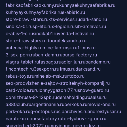
fabrikaofabrikaokuhny.ru
kuhnyaekuhnyaafabrika.ru
kuhnyaykuhnyayfabrika.ru
e-abis1c.ru
store-brawl-stars.ru
kts-services.ru
dark-sand.ru
sindika-01.ru
sp-life.ru
x-legion.ru
sib-archives.ru
e-abis-1-c.ru
sindika01.ru
venda-festival.ru
store-brawlstars.ru
dooraleksandria.ru
antenna-highly.ru
mine-lab-msk.ru
1-mus.ru
3-sex-porn.ru
ban-damn.ru
purse-factory.ru
viagra-tablet.ru
fasbags.ru
adler-jun.ru
bandamn.ru
fincontech.ru
3sexporn.ru
1mus.ru
darksand.ru
rebus-toys.ru
minelab-msk.ru
rtdco.ru
seo-prodvizhenie-sajtov-stroitelnyh-kompanij.ru
card-voice.ru
rulonnyygazon177.ru
snow-guard.ru
domizbrusa-9x12spb.ru
demaholding.ru
aalse.ru
a380club.ru
argentinamia.ru
perkoka.ru
movie-one.ru
perk-oka.ru
g-octopus.ru
sibarchives.ru
andreislyusar.ru
naruto-x.ru
pursefactory.ru
tor-lyubov-i-grom.ru
spayderhed-2022.ru
movieone.ru
evro-dez.ru