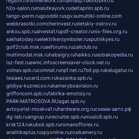
regsmi.ru
filmnetwork.ru
malinasp.ru
kinosvin.ru
h2o-salon.ru
malutkayork.ru
deltaprim.spb.ru
tango-perm.ru
gooddir.ru
sgv.su
multiki-online.com
webkrasotki.com
cherinvest.ru
detskiy-ostrov.ru
ankou.spb.ru
alvesta1.ru
pdf-creator.ru
nix-files.org.ru
sakhatoday.ru
elektrikersymboler.ru
sputnikyes.ru
golf2club.msk.ru
aeforums.ru
zallclub.ru
multimodal.msk.ru
habaigry.ru
haikko.ru
sobakopedia.ru
isz-fest.ru
ewnc.info
screensaver-clock.net.ru
volnav.spb.ru
comnat.ru
npf.net.ru
7bit.pp.ru
kalugatur.ru
tesiaes.ru
card.com.ru
kazanka.spb.ru
gildiya-kuznecov.ru
kameryboavision.ru
griffoncom.spb.ru
fabrika-emotsiy.ru
PARK-MATROSOVA.RU
agat.spb.ru
avtoyurist-moskva1.ru
hardware.org.ru
схема-авто.рф
dg-lab.ru
angrup.ru
recruiter.spb.ru
music8.spb.ru
krsk124.ru
kubok.spb.ru
romanofforex.ru
analitikaplus.ru
spyonline.ru
zosikamery.ru