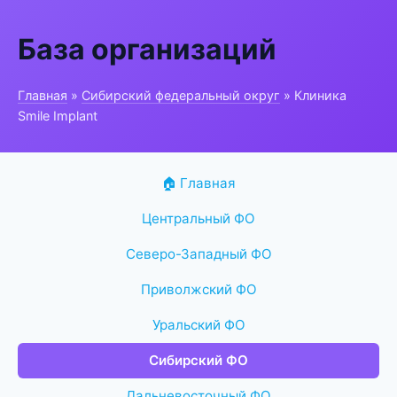
База организаций
Главная
»
Сибирский федеральный округ
» Клиника
Smile Implant
🏠 Главная
Центральный ФО
Северо-Западный ФО
Приволжский ФО
Уральский ФО
Сибирский ФО
Дальневосточный ФО