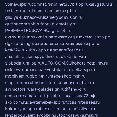
volnav.spb.ru
comnat.ru
npf.net.ru
7bit.pp.ru
kalugatur.ru
tesiaes.ru
card.com.ru
kazanka.spb.ru
gildiya-kuznecov.ru
kameryboavision.ru
griffoncom.spb.ru
fabrika-emotsiy.ru
PARK-MATROSOVA.RU
agat.spb.ru
avtoyurist-moskva1.ru
hardware.org.ru
схема-авто.рф
dg-lab.ru
angrup.ru
recruiter.spb.ru
music8.spb.ru
krsk124.ru
kubok.spb.ru
romanofforex.ru
analitikaplus.ru
spyonline.ru
zosikamery.ru
sloboda-ural.pp.ru
AUTO-COM.SU
hohota.net
alimy.ru
online-z.com
aromat-vostoka.ru
otdelkaexp.ru
mobilvest.ru
bbd.net.ru
mebelshop.msk.ru
smp-forum.ru
bastion-td.ru
kosmoscreative.ru
avrmotors.ru
art-galadesign.ru
tiffany-c.ru
ecostep-samara.ru
d-p.spb.ru
галактика73.рф
sko.com.ru
davitamebel-spb.ru
fotsis.ru
tesiaes.ru
kokoroyari.spb.ru
blesna-kazan.ru
mossilver.ru
lenderoq.ru
sergeydobrin.ru
tochkazvuka.msk.ru