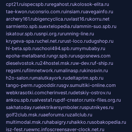
cpt21.ru
ispecspb.ru
regahost.ru
kolosok-elita.ru
tae-kwon.ru
consrio.com.ru
insiam.ru
avegainfo.ru
archery161.ru
bigencyclica.ru
vlast16.ru
korru.net
sarmiento.spb.su
extelopedia.ru
lammin-suo.spb.ru
iskatour.spb.ru
snpi.org.ru
running-line.ru
krygeva-spa.ru
chel.net.ru
rust-loco.ru
dugshop.ru
hl-beta.spb.ru
school494.spb.ru
mymubaby.ru
epoha-metalband.ru
ngr.spb.ru
rusgosnews.com
dieselvostok.ru
24hostel.msk.ru
w-dev.ru
f-ship.ru
regsmi.ru
filmnetwork.ru
malinasp.ru
kinosvin.ru
h2o-salon.ru
malutkayork.ru
deltaprim.spb.ru
tango-perm.ru
gooddir.ru
sgv.su
multiki-online.com
webkrasotki.com
cherinvest.ru
detskiy-ostrov.ru
ankou.spb.ru
alvesta1.ru
pdf-creator.ru
nix-files.org.ru
sakhatoday.ru
elektrikersymboler.ru
sputnikyes.ru
golf2club.msk.ru
aeforums.ru
zallclub.ru
multimodal.msk.ru
habaigry.ru
haikko.ru
sobakopedia.ru
isz-fest.ru
ewnc.info
screensaver-clock.net.ru