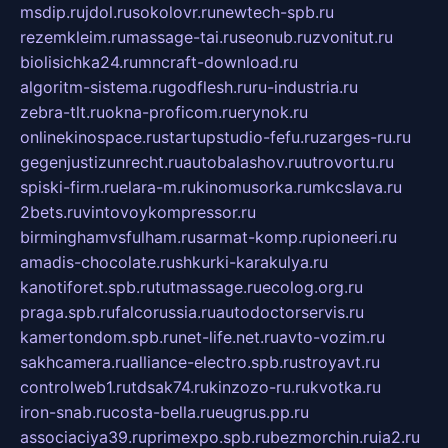
msdip.ru
jdol.ru
sokolovr.ru
newtech-spb.ru
rezemkleim.ru
massage-tai.ru
seonub.ru
zvonitut.ru
biolisichka24.ru
mncraft-download.ru
algoritm-sistema.ru
godflesh.ru
ru-industria.ru
zebra-tlt.ru
okna-proficom.ru
erynok.ru
onlinekinospace.ru
startupstudio-fefu.ru
zarges-ru.ru
gegenjustizunrecht.ru
autobalashov.ru
utrovortu.ru
spiski-firm.ru
elara-m.ru
kinomusorka.ru
mkcslava.ru
2bets.ru
vintovoykompressor.ru
birminghamvsfulham.ru
sarmat-komp.ru
pioneeri.ru
amadis-chocolate.ru
shkurki-karakulya.ru
kanotiforet.spb.ru
tutmassage.ru
ecolog.org.ru
praga.spb.ru
falcorussia.ru
autodoctorservis.ru
kamertondom.spb.ru
net-life.net.ru
avto-vozim.ru
sakhcamera.ru
alliance-electro.spb.ru
stroyavt.ru
controlweb1.ru
tdsak74.ru
kinzozo-ru.ru
kvotka.ru
iron-snab.ru
costa-bella.ru
eugrus.pp.ru
associaciya39.ru
primexpo.spb.ru
bezmorchin.ru
ia2.ru