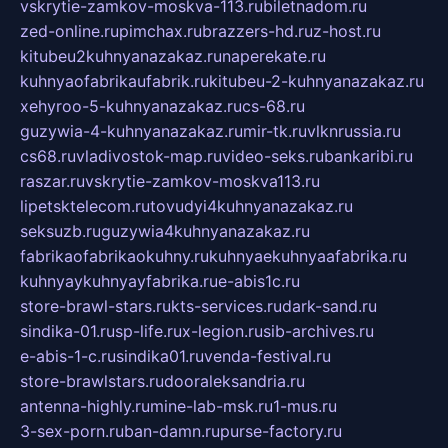
vskrytie-zamkov-moskva-113.ru
biletnadom.ru
zed-online.ru
pimchax.ru
brazzers-hd.ru
z-host.ru
kitubeu2kuhnyanazakaz.ru
naperekate.ru
kuhnyaofabrikaufabrik.ru
kitubeu-2-kuhnyanazakaz.ru
xehyroo-5-kuhnyanazakaz.ru
cs-68.ru
guzywia-4-kuhnyanazakaz.ru
mir-tk.ru
vlknrussia.ru
cs68.ru
vladivostok-map.ru
video-seks.ru
bankaribi.ru
raszar.ru
vskrytie-zamkov-moskva113.ru
lipetsktelecom.ru
tovudyi4kuhnyanazakaz.ru
seksuzb.ru
guzywia4kuhnyanazakaz.ru
fabrikaofabrikaokuhny.ru
kuhnyaekuhnyaafabrika.ru
kuhnyaykuhnyayfabrika.ru
e-abis1c.ru
store-brawl-stars.ru
kts-services.ru
dark-sand.ru
sindika-01.ru
sp-life.ru
x-legion.ru
sib-archives.ru
e-abis-1-c.ru
sindika01.ru
venda-festival.ru
store-brawlstars.ru
dooraleksandria.ru
antenna-highly.ru
mine-lab-msk.ru
1-mus.ru
3-sex-porn.ru
ban-damn.ru
purse-factory.ru