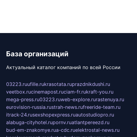
База организаций
Актуальный каталог компаний по всей России
03223.ru
ufille.ru
krasotata.ru
prazdnikdushi.ru
veetbox.ru
cinemapost.ru
ciam-fr.ru
kraft-you.ru
mega-press.ru
03223.ru
web-explore.ru
rastenuya.ru
eurovision-russia.ru
strah-news.ru
freeride-team.ru
itrack-24.ru
sexshopexpress.ru
autostudiopro.ru
alabuga-cityhotel.ru
pornv.ru
atlantpereezd.ru
bud-em-znakomye.ru
a-cdc.ru
elektrostal-news.ru