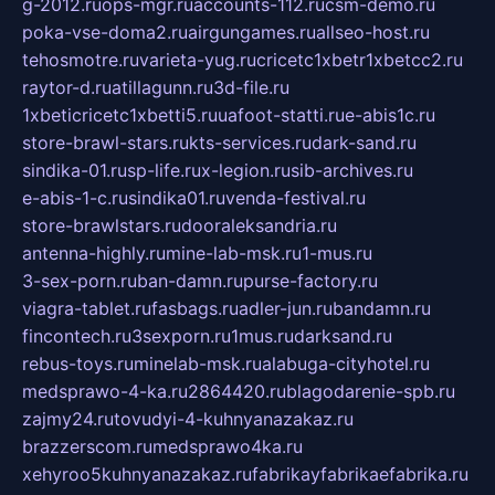
g-2012.ru
ops-mgr.ru
accounts-112.ru
csm-demo.ru
poka-vse-doma2.ru
airgungames.ru
allseo-host.ru
tehosmotre.ru
varieta-yug.ru
cricetc1xbetr1xbetcc2.ru
raytor-d.ru
atillagunn.ru
3d-file.ru
1xbeticricetc1xbetti5.ru
uafoot-statti.ru
e-abis1c.ru
store-brawl-stars.ru
kts-services.ru
dark-sand.ru
sindika-01.ru
sp-life.ru
x-legion.ru
sib-archives.ru
e-abis-1-c.ru
sindika01.ru
venda-festival.ru
store-brawlstars.ru
dooraleksandria.ru
antenna-highly.ru
mine-lab-msk.ru
1-mus.ru
3-sex-porn.ru
ban-damn.ru
purse-factory.ru
viagra-tablet.ru
fasbags.ru
adler-jun.ru
bandamn.ru
fincontech.ru
3sexporn.ru
1mus.ru
darksand.ru
rebus-toys.ru
minelab-msk.ru
alabuga-cityhotel.ru
medsprawo-4-ka.ru
2864420.ru
blagodarenie-spb.ru
zajmy24.ru
tovudyi-4-kuhnyanazakaz.ru
brazzerscom.ru
medsprawo4ka.ru
xehyroo5kuhnyanazakaz.ru
fabrikayfabrikaefabrika.ru