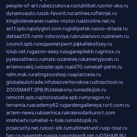
people-of-art.ru
bezzubova.ru
clubtibet.ru
orior-aks.ru
dynamoauto.ru
szk-favorit.ru
carlines.ru
flatnsk.ru
kingbolenskaner.ru
alex-motor.ru
astroline.net.ru
act1.spb.ru
polyglot.com.ru
gidlipetsk.ru
ooo-driada.ru
detsad125.ru
mir-zdoroviya.ru
bruslanovo.ru
siterem.ru
council.spb.ru
лодкипатриот.рф
kafekolizey.ru
iclub.net.ru
gazon-easy.ru
sugarepilekb.ru
grinox.ru
pylesostineco.ru
msts-ozarenie.ru
kameryjooan.ru
artemovskij.ru
dopler.spb.ru
aid70.ru
metall-perm.ru
ndm.msk.ru
ratingzooshop.ru
apiaccess.ru
globalautotrade.info
bezverhovskoe.ru
drsschool.ru
ZOOSMART.SPB.RU
dalakony.ru
medikijob.ru
remontt.spb.ru
photostudia.spb.ru
myragon.ru
terramia.ru
academy62.ru
gardengallereya.ru
rti.com.ru
artem-news.ru
biserinca.ru
krasnodarkurort.com
imshowtv.ru
mebel-v-tule.ru
mobtopik.ru
pcsecurity.net.ru
tool-sib.ru
multimetrunit.ru
sp-tour.ru
fan-cs.ru
santeh-russia.ru
symbian9.net.ru
DSHAIR.RU