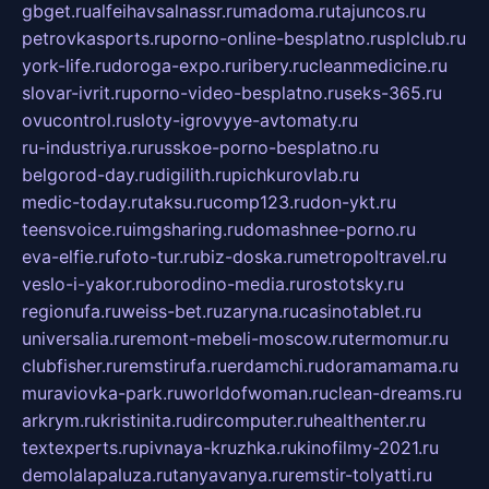
gbget.ru
alfeihavsalnassr.ru
madoma.ru
tajuncos.ru
petrovkasports.ru
porno-online-besplatno.ru
splclub.ru
york-life.ru
doroga-expo.ru
ribery.ru
cleanmedicine.ru
slovar-ivrit.ru
porno-video-besplatno.ru
seks-365.ru
ovucontrol.ru
sloty-igrovyye-avtomaty.ru
ru-industriya.ru
russkoe-porno-besplatno.ru
belgorod-day.ru
digilith.ru
pichkurovlab.ru
medic-today.ru
taksu.ru
comp123.ru
don-ykt.ru
teensvoice.ru
imgsharing.ru
domashnee-porno.ru
eva-elfie.ru
foto-tur.ru
biz-doska.ru
metropoltravel.ru
veslo-i-yakor.ru
borodino-media.ru
rostotsky.ru
regionufa.ru
weiss-bet.ru
zaryna.ru
casinotablet.ru
universalia.ru
remont-mebeli-moscow.ru
termomur.ru
clubfisher.ru
remstirufa.ru
erdamchi.ru
doramamama.ru
muraviovka-park.ru
worldofwoman.ru
clean-dreams.ru
arkrym.ru
kristinita.ru
dircomputer.ru
healthenter.ru
textexperts.ru
pivnaya-kruzhka.ru
kinofilmy-2021.ru
demolalapaluza.ru
tanyavanya.ru
remstir-tolyatti.ru