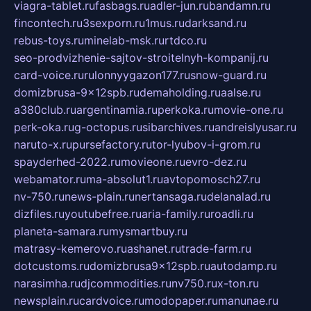
viagra-tablet.ru
fasbags.ru
adler-jun.ru
bandamn.ru
fincontech.ru
3sexporn.ru
1mus.ru
darksand.ru
rebus-toys.ru
minelab-msk.ru
rtdco.ru
seo-prodvizhenie-sajtov-stroitelnyh-kompanij.ru
card-voice.ru
rulonnyygazon177.ru
snow-guard.ru
domizbrusa-9x12spb.ru
demaholding.ru
aalse.ru
a380club.ru
argentinamia.ru
perkoka.ru
movie-one.ru
perk-oka.ru
g-octopus.ru
sibarchives.ru
andreislyusar.ru
naruto-x.ru
pursefactory.ru
tor-lyubov-i-grom.ru
spayderhed-2022.ru
movieone.ru
evro-dez.ru
webamator.ru
ma-absolut1.ru
avtopomosch27.ru
nv-750.ru
news-plain.ru
nertansaga.ru
delanalad.ru
dizfiles.ru
youtubefree.ru
aria-family.ru
roadli.ru
planeta-samara.ru
mysmartbuy.ru
matrasy-kemerovo.ru
ashanet.ru
trade-farm.ru
dotcustoms.ru
domizbrusa9x12spb.ru
autodamp.ru
narasimha.ru
djcommodities.ru
nv750.ru
x-ton.ru
newsplain.ru
cardvoice.ru
modopaper.ru
manunae.ru