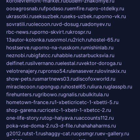
korolevremont-market.ru
budem-znakomye.ru
oooagrosnab.ru
fpodaso.ru
emfire.ru
pro-otdelky.ru
ukrasotki.ru
seksuzbek.ru
seks-uzbek.ru
porno-vk.ru
sovratili.ru
olecoon.ru
vd-dosug.ru
adonyev.ru
rbc-news.ru
porno-skvirt.ru
krospr.ru
13autor-kolonka.ru
sormol.ru
2rich.ru
hostel-65.ru
hostserve.ru
porno-na-russkom.ru
mishinlab.ru
neznobi.ru
bigfatcc.ru
habble.ru
starbucksvia.ru
delfinet.ru
silvernano.ru
elestal.ru
vektor-doroga.ru
velotrenajery.ru
pronso54.ru
lenasever.ru
lovinskix.ru
show-pets.ru
smartnews03.ru
discofoxworld.ru
miraclecoon.ru
pongup.ru
hostel65.ru
liura.ru
glasspb.ru
firehunters.ru
gribowo.ru
gnalis.ru
bulkitula.ru
hometown-france.ru
1-xbeticricetc-1-xbetti-5.ru
shop-garena.ru
cricetc-1-xbetr-1-xbetcc-2.ru
one-life-story.ru
top-halyava.ru
accounts112.ru
poka-vse-doma-2.ru
3-d-file.ru
hahahaharms.ru
g2012.ru
tst-1.ru
shaggy-cat.ru
opsmgr.ru
ev-gallery.ru