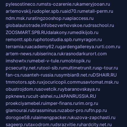
pylesostineco.ru
msts-ozarenie.ru
kameryjooan.ru
artemovskij.ru
dopler.spb.ru
aid70.ru
metall-perm.ru
ndm.msk.ru
ratingzooshop.ru
apiaccess.ru
globalautotrade.info
bezverhovskoe.ru
drsschool.ru
ZOOSMART.SPB.RU
dalakony.ru
medikijob.ru
remontt.spb.ru
photostudia.spb.ru
myragon.ru
terramia.ru
academy62.ru
gardengallereya.ru
rti.com.ru
artem-news.ru
biserinca.ru
krasnodarkurort.com
imshowtv.ru
mebel-v-tule.ru
mobtopik.ru
pcsecurity.net.ru
tool-sib.ru
multimetrunit.ru
sp-tour.ru
fan-cs.ru
santeh-russia.ru
symbian9.net.ru
DSHAIR.RU
tmmotors.spb.ru
xjocuricopii.com
musavtomat.msk.ru
obustrojdom.ru
sovetcik.ru
ybaranovskaya.ru
ppknews.ru
cult-alshei.ru
JAPANRUSSIA.RU
proekciyamebel.ru
imper-finans.ru
rim.org.ru
glamourai.ru
brassminus.ru
zabor-pro.ru
ftn.pp.ru
dorogoe58.ru
laimengpacker.ru
kuzova-zapchasti.ru
sageerp.ru
taxodrom.ru
dsrazvitie.ru
hardcity.net.ru