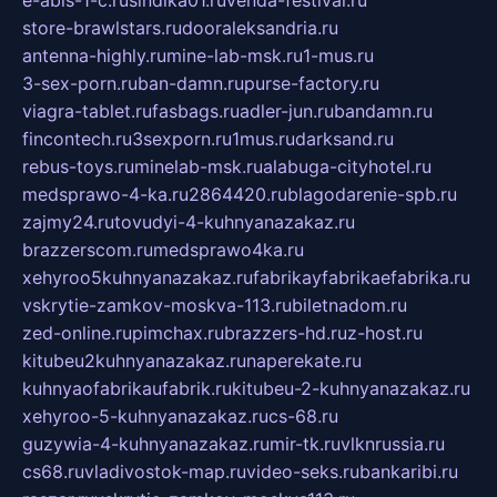
e-abis-1-c.ru
sindika01.ru
venda-festival.ru
store-brawlstars.ru
dooraleksandria.ru
antenna-highly.ru
mine-lab-msk.ru
1-mus.ru
3-sex-porn.ru
ban-damn.ru
purse-factory.ru
viagra-tablet.ru
fasbags.ru
adler-jun.ru
bandamn.ru
fincontech.ru
3sexporn.ru
1mus.ru
darksand.ru
rebus-toys.ru
minelab-msk.ru
alabuga-cityhotel.ru
medsprawo-4-ka.ru
2864420.ru
blagodarenie-spb.ru
zajmy24.ru
tovudyi-4-kuhnyanazakaz.ru
brazzerscom.ru
medsprawo4ka.ru
xehyroo5kuhnyanazakaz.ru
fabrikayfabrikaefabrika.ru
vskrytie-zamkov-moskva-113.ru
biletnadom.ru
zed-online.ru
pimchax.ru
brazzers-hd.ru
z-host.ru
kitubeu2kuhnyanazakaz.ru
naperekate.ru
kuhnyaofabrikaufabrik.ru
kitubeu-2-kuhnyanazakaz.ru
xehyroo-5-kuhnyanazakaz.ru
cs-68.ru
guzywia-4-kuhnyanazakaz.ru
mir-tk.ru
vlknrussia.ru
cs68.ru
vladivostok-map.ru
video-seks.ru
bankaribi.ru