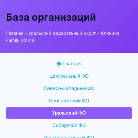
База организаций
Главная
»
Уральский федеральный округ
» Клиника
Family Stoma
🏠 Главная
Центральный ФО
Северо-Западный ФО
Приволжский ФО
Уральский ФО
Сибирский ФО
Дальневосточный ФО