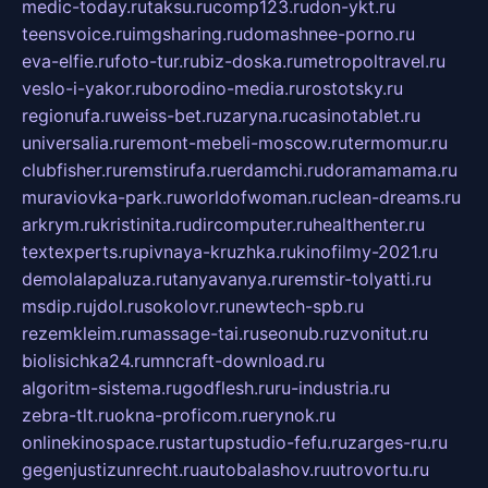
medic-today.ru
taksu.ru
comp123.ru
don-ykt.ru
teensvoice.ru
imgsharing.ru
domashnee-porno.ru
eva-elfie.ru
foto-tur.ru
biz-doska.ru
metropoltravel.ru
veslo-i-yakor.ru
borodino-media.ru
rostotsky.ru
regionufa.ru
weiss-bet.ru
zaryna.ru
casinotablet.ru
universalia.ru
remont-mebeli-moscow.ru
termomur.ru
clubfisher.ru
remstirufa.ru
erdamchi.ru
doramamama.ru
muraviovka-park.ru
worldofwoman.ru
clean-dreams.ru
arkrym.ru
kristinita.ru
dircomputer.ru
healthenter.ru
textexperts.ru
pivnaya-kruzhka.ru
kinofilmy-2021.ru
demolalapaluza.ru
tanyavanya.ru
remstir-tolyatti.ru
msdip.ru
jdol.ru
sokolovr.ru
newtech-spb.ru
rezemkleim.ru
massage-tai.ru
seonub.ru
zvonitut.ru
biolisichka24.ru
mncraft-download.ru
algoritm-sistema.ru
godflesh.ru
ru-industria.ru
zebra-tlt.ru
okna-proficom.ru
erynok.ru
onlinekinospace.ru
startupstudio-fefu.ru
zarges-ru.ru
gegenjustizunrecht.ru
autobalashov.ru
utrovortu.ru