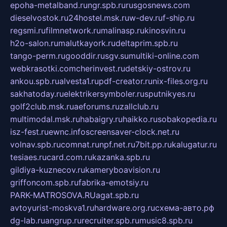
epoha-metalband.ru
ngr.spb.ru
rusgosnews.com
dieselvostok.ru
24hostel.msk.ru
w-dev.ru
f-ship.ru
regsmi.ru
filmnetwork.ru
malinasp.ru
kinosvin.ru
h2o-salon.ru
malutkayork.ru
deltaprim.spb.ru
tango-perm.ru
gooddir.ru
sgv.su
multiki-online.com
webkrasotki.com
cherinvest.ru
detskiy-ostrov.ru
ankou.spb.ru
alvesta1.ru
pdf-creator.ru
nix-files.org.ru
sakhatoday.ru
elektrikersymboler.ru
sputnikyes.ru
golf2club.msk.ru
aeforums.ru
zallclub.ru
multimodal.msk.ru
habaigry.ru
haikko.ru
sobakopedia.ru
isz-fest.ru
ewnc.info
screensaver-clock.net.ru
volnav.spb.ru
comnat.ru
npf.net.ru
7bit.pp.ru
kalugatur.ru
tesiaes.ru
card.com.ru
kazanka.spb.ru
gildiya-kuznecov.ru
kameryboavision.ru
griffoncom.spb.ru
fabrika-emotsiy.ru
PARK-MATROSOVA.RU
agat.spb.ru
avtoyurist-moskva1.ru
hardware.org.ru
схема-авто.рф
dg-lab.ru
angrup.ru
recruiter.spb.ru
music8.spb.ru