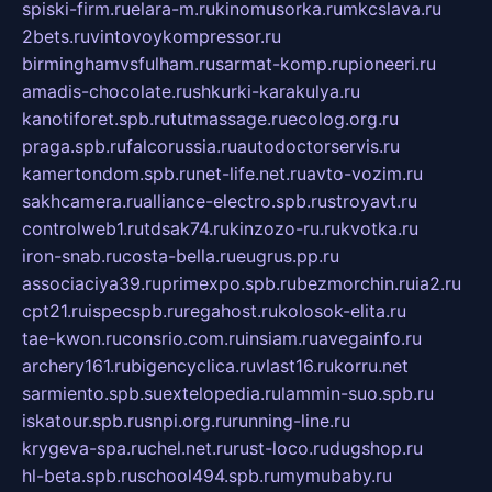
spiski-firm.ru
elara-m.ru
kinomusorka.ru
mkcslava.ru
2bets.ru
vintovoykompressor.ru
birminghamvsfulham.ru
sarmat-komp.ru
pioneeri.ru
amadis-chocolate.ru
shkurki-karakulya.ru
kanotiforet.spb.ru
tutmassage.ru
ecolog.org.ru
praga.spb.ru
falcorussia.ru
autodoctorservis.ru
kamertondom.spb.ru
net-life.net.ru
avto-vozim.ru
sakhcamera.ru
alliance-electro.spb.ru
stroyavt.ru
controlweb1.ru
tdsak74.ru
kinzozo-ru.ru
kvotka.ru
iron-snab.ru
costa-bella.ru
eugrus.pp.ru
associaciya39.ru
primexpo.spb.ru
bezmorchin.ru
ia2.ru
cpt21.ru
ispecspb.ru
regahost.ru
kolosok-elita.ru
tae-kwon.ru
consrio.com.ru
insiam.ru
avegainfo.ru
archery161.ru
bigencyclica.ru
vlast16.ru
korru.net
sarmiento.spb.su
extelopedia.ru
lammin-suo.spb.ru
iskatour.spb.ru
snpi.org.ru
running-line.ru
krygeva-spa.ru
chel.net.ru
rust-loco.ru
dugshop.ru
hl-beta.spb.ru
school494.spb.ru
mymubaby.ru