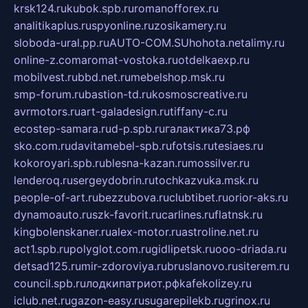
krsk124.ru
kubok.spb.ru
romanofforex.ru
analitikaplus.ru
spyonline.ru
zosikamery.ru
sloboda-ural.pp.ru
AUTO-COM.SU
hohota.net
alimy.ru
online-z.com
aromat-vostoka.ru
otdelkaexp.ru
mobilvest.ru
bbd.net.ru
mebelshop.msk.ru
smp-forum.ru
bastion-td.ru
kosmoscreative.ru
avrmotors.ru
art-galadesign.ru
tiffany-c.ru
ecostep-samara.ru
d-p.spb.ru
галактика73.рф
sko.com.ru
davitamebel-spb.ru
fotsis.ru
tesiaes.ru
kokoroyari.spb.ru
blesna-kazan.ru
mossilver.ru
lenderoq.ru
sergeydobrin.ru
tochkazvuka.msk.ru
people-of-art.ru
bezzubova.ru
clubtibet.ru
orior-aks.ru
dynamoauto.ru
szk-favorit.ru
carlines.ru
flatnsk.ru
kingbolenskaner.ru
alex-motor.ru
astroline.net.ru
act1.spb.ru
polyglot.com.ru
gidlipetsk.ru
ooo-driada.ru
detsad125.ru
mir-zdoroviya.ru
bruslanovo.ru
siterem.ru
council.spb.ru
лодкипатриот.рф
kafekolizey.ru
iclub.net.ru
gazon-easy.ru
sugarepilekb.ru
grinox.ru