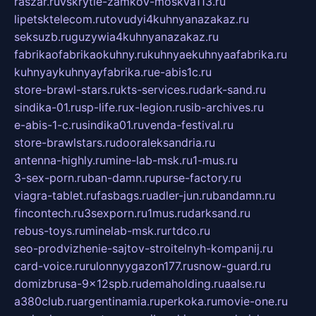
raszar.ru
vskrytie-zamkov-moskva113.ru
lipetsktelecom.ru
tovudyi4kuhnyanazakaz.ru
seksuzb.ru
guzywia4kuhnyanazakaz.ru
fabrikaofabrikaokuhny.ru
kuhnyaekuhnyaafabrika.ru
kuhnyaykuhnyayfabrika.ru
e-abis1c.ru
store-brawl-stars.ru
kts-services.ru
dark-sand.ru
sindika-01.ru
sp-life.ru
x-legion.ru
sib-archives.ru
e-abis-1-c.ru
sindika01.ru
venda-festival.ru
store-brawlstars.ru
dooraleksandria.ru
antenna-highly.ru
mine-lab-msk.ru
1-mus.ru
3-sex-porn.ru
ban-damn.ru
purse-factory.ru
viagra-tablet.ru
fasbags.ru
adler-jun.ru
bandamn.ru
fincontech.ru
3sexporn.ru
1mus.ru
darksand.ru
rebus-toys.ru
minelab-msk.ru
rtdco.ru
seo-prodvizhenie-sajtov-stroitelnyh-kompanij.ru
card-voice.ru
rulonnyygazon177.ru
snow-guard.ru
domizbrusa-9x12spb.ru
demaholding.ru
aalse.ru
a380club.ru
argentinamia.ru
perkoka.ru
movie-one.ru