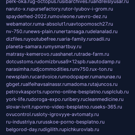
perk-oka.ru
g-octopus.ru
sibarchives.ru
andreislyusar.ru
naruto-x.ru
pursefactory.ru
tor-lyubov-i-grom.ru
spayderhed-2022.ru
movieone.ru
evro-dez.ru
webamator.ru
ma-absolut1.ru
avtopomosch27.ru
nv-750.ru
news-plain.ru
nertansaga.ru
delanalad.ru
dizfiles.ru
youtubefree.ru
aria-family.ru
roadli.ru
planeta-samara.ru
mysmartbuy.ru
matrasy-kemerovo.ru
ashanet.ru
trade-farm.ru
dotcustoms.ru
domizbrusa9x12spb.ru
autodamp.ru
narasimha.ru
djcommodities.ru
nv750.ru
x-ton.ru
newsplain.ru
cardvoice.ru
modopaper.ru
manunae.ru
gbget.ru
alfeihavsalnassr.ru
madoma.ru
tajuncos.ru
petrovkasports.ru
porno-online-besplatno.ru
splclub.ru
york-life.ru
doroga-expo.ru
ribery.ru
cleanmedicine.ru
slovar-ivrit.ru
porno-video-besplatno.ru
seks-365.ru
ovucontrol.ru
sloty-igrovyye-avtomaty.ru
ru-industriya.ru
russkoe-porno-besplatno.ru
belgorod-day.ru
digilith.ru
pichkurovlab.ru