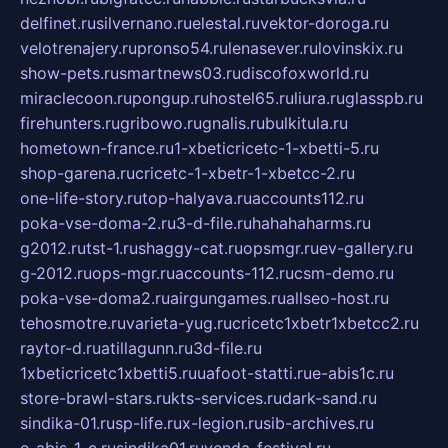
delfinet.ru
silvernano.ru
elestal.ru
vektor-doroga.ru
velotrenajery.ru
pronso54.ru
lenasever.ru
lovinskix.ru
show-pets.ru
smartnews03.ru
discofoxworld.ru
miraclecoon.ru
pongup.ru
hostel65.ru
liura.ru
glasspb.ru
firehunters.ru
gribowo.ru
gnalis.ru
bulkitula.ru
hometown-france.ru
1-xbeticricetc-1-xbetti-5.ru
shop-garena.ru
cricetc-1-xbetr-1-xbetcc-2.ru
one-life-story.ru
top-halyava.ru
accounts112.ru
poka-vse-doma-2.ru
3-d-file.ru
hahahaharms.ru
g2012.ru
tst-1.ru
shaggy-cat.ru
opsmgr.ru
ev-gallery.ru
g-2012.ru
ops-mgr.ru
accounts-112.ru
csm-demo.ru
poka-vse-doma2.ru
airgungames.ru
allseo-host.ru
tehosmotre.ru
varieta-yug.ru
cricetc1xbetr1xbetcc2.ru
raytor-d.ru
atillagunn.ru
3d-file.ru
1xbeticricetc1xbetti5.ru
uafoot-statti.ru
e-abis1c.ru
store-brawl-stars.ru
kts-services.ru
dark-sand.ru
sindika-01.ru
sp-life.ru
x-legion.ru
sib-archives.ru