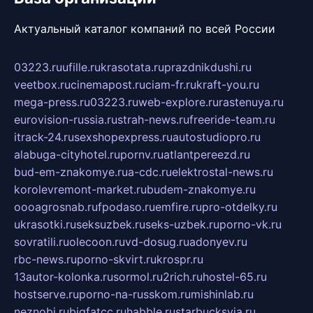
Актуальный каталог компаний по всей России
03223.ru
ufille.ru
krasotata.ru
prazdnikdushi.ru
veetbox.ru
cinemapost.ru
ciam-fr.ru
kraft-you.ru
mega-press.ru
03223.ru
web-explore.ru
rastenuya.ru
eurovision-russia.ru
strah-news.ru
freeride-team.ru
itrack-24.ru
sexshopexpress.ru
autostudiopro.ru
alabuga-cityhotel.ru
pornv.ru
atlantpereezd.ru
bud-em-znakomye.ru
a-cdc.ru
elektrostal-news.ru
korolevremont-market.ru
budem-znakomye.ru
oooagrosnab.ru
fpodaso.ru
emfire.ru
pro-otdelky.ru
ukrasotki.ru
seksuzbek.ru
seks-uzbek.ru
porno-vk.ru
sovratili.ru
olecoon.ru
vd-dosug.ru
adonyev.ru
rbc-news.ru
porno-skvirt.ru
krospr.ru
13autor-kolonka.ru
sormol.ru
2rich.ru
hostel-65.ru
hostserve.ru
porno-na-russkom.ru
mishinlab.ru
neznobi.ru
bigfatcc.ru
habble.ru
starbucksvia.ru