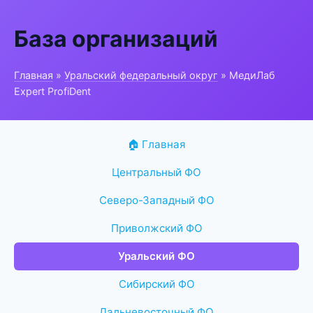
База организаций
Главная
»
Уральский федеральный округ
» МедиЛаб
Expert ProfiDent
🏠 Главная
Центральный ФО
Северо-Западный ФО
Приволжский ФО
Уральский ФО
Сибирский ФО
Дальневосточный ФО