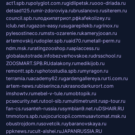
act1.spb.ru
polyglot.com.ru
gidlipetsk.ru
ooo-driada.ru
detsad125.ru
mir-zdoroviya.ru
bruslanovo.ru
siterem.ru
council.spb.ru
лодкипатриот.рф
kafekolizey.ru
iclub.net.ru
gazon-easy.ru
sugarepilekb.ru
grinox.ru
pylesostineco.ru
msts-ozarenie.ru
kameryjooan.ru
artemovskij.ru
dopler.spb.ru
aid70.ru
metall-perm.ru
ndm.msk.ru
ratingzooshop.ru
apiaccess.ru
globalautotrade.info
bezverhovskoe.ru
drsschool.ru
ZOOSMART.SPB.RU
dalakony.ru
medikijob.ru
remontt.spb.ru
photostudia.spb.ru
myragon.ru
terramia.ru
academy62.ru
gardengallereya.ru
rti.com.ru
artem-news.ru
biserinca.ru
krasnodarkurort.com
imshowtv.ru
mebel-v-tule.ru
mobtopik.ru
pcsecurity.net.ru
tool-sib.ru
multimetrunit.ru
sp-tour.ru
fan-cs.ru
santeh-russia.ru
symbian9.net.ru
DSHAIR.RU
tmmotors.spb.ru
xjocuricopii.com
musavtomat.msk.ru
obustrojdom.ru
sovetcik.ru
ybaranovskaya.ru
ppknews.ru
cult-alshei.ru
JAPANRUSSIA.RU