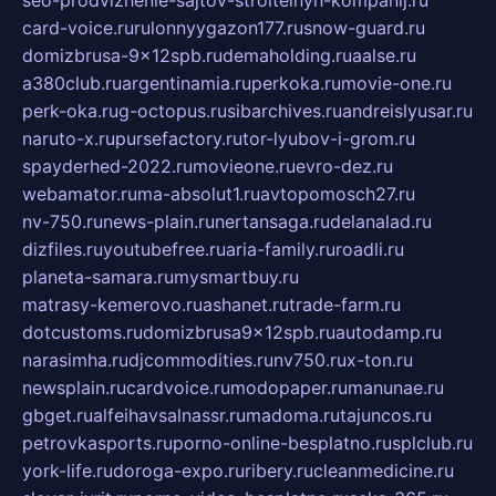
seo-prodvizhenie-sajtov-stroitelnyh-kompanij.ru
card-voice.ru
rulonnyygazon177.ru
snow-guard.ru
domizbrusa-9x12spb.ru
demaholding.ru
aalse.ru
a380club.ru
argentinamia.ru
perkoka.ru
movie-one.ru
perk-oka.ru
g-octopus.ru
sibarchives.ru
andreislyusar.ru
naruto-x.ru
pursefactory.ru
tor-lyubov-i-grom.ru
spayderhed-2022.ru
movieone.ru
evro-dez.ru
webamator.ru
ma-absolut1.ru
avtopomosch27.ru
nv-750.ru
news-plain.ru
nertansaga.ru
delanalad.ru
dizfiles.ru
youtubefree.ru
aria-family.ru
roadli.ru
planeta-samara.ru
mysmartbuy.ru
matrasy-kemerovo.ru
ashanet.ru
trade-farm.ru
dotcustoms.ru
domizbrusa9x12spb.ru
autodamp.ru
narasimha.ru
djcommodities.ru
nv750.ru
x-ton.ru
newsplain.ru
cardvoice.ru
modopaper.ru
manunae.ru
gbget.ru
alfeihavsalnassr.ru
madoma.ru
tajuncos.ru
petrovkasports.ru
porno-online-besplatno.ru
splclub.ru
york-life.ru
doroga-expo.ru
ribery.ru
cleanmedicine.ru