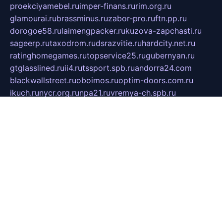
proekciyamebel.ru
imper-finans.ru
rim.org.ru
glamourai.ru
brassminus.ru
zabor-pro.ru
ftn.pp.ru
dorogoe58.ru
laimengpacker.ru
kuzova-zapchasti.ru
sageerp.ru
taxodrom.ru
dsrazvitie.ru
hardcity.net.ru
ratinghomegames.ru
topservice25.ru
gubernyan.ru
gtglasslined.ru
ii4.ru
tssport.spb.ru
andorra24.com
blackwallstreet.ru
oboimos.ru
optim-doors.com.ru
ikuch.ru
nycr.org.ru
npa21.ru
vremya-ch.spb.ru
desert000.ru
ivtorgi.ru
ifiori.ru
catalog-statei.ru
dcv.org.ru
spetsmaster174.ru
ipkameryhiseeu.ru
dum26.ru
ruspol.spb.ru
fr-opendp.ru
kam-solnyshko.ru
cheyenne-arapaho.ru
sevzapmetal.spb.ru
ted-lapidus.spb.ru
parasite-eliminator.ru
sigma-complete.ru
modernworld.ru
dama-moda.ru
eholot-group.ru
sk-nvkz.ru
DRONGOLD.RU
democratia2.ru
i-farmer.ru
mass-sport.org
jablonex.spb.ru
bookmess.ru
linkword.ru
refineua.com.ru
cs-spec.net.ru
altay-mebel.ru