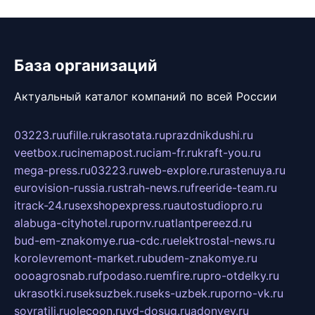
База организаций
Актуальный каталог компаний по всей России
03223.ru
ufille.ru
krasotata.ru
prazdnikdushi.ru
veetbox.ru
cinemapost.ru
ciam-fr.ru
kraft-you.ru
mega-press.ru
03223.ru
web-explore.ru
rastenuya.ru
eurovision-russia.ru
strah-news.ru
freeride-team.ru
itrack-24.ru
sexshopexpress.ru
autostudiopro.ru
alabuga-cityhotel.ru
pornv.ru
atlantpereezd.ru
bud-em-znakomye.ru
a-cdc.ru
elektrostal-news.ru
korolevremont-market.ru
budem-znakomye.ru
oooagrosnab.ru
fpodaso.ru
emfire.ru
pro-otdelky.ru
ukrasotki.ru
seksuzbek.ru
seks-uzbek.ru
porno-vk.ru
sovratili.ru
olecoon.ru
vd-dosug.ru
adonyev.ru