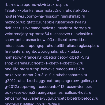
rbc-news.ru
porno-skvirt.ru
krospr.ru
13autor-kolonka.ru
sormol.ru
2rich.ru
hostel-65.ru
hostserve.ru
porno-na-russkom.ru
mishinlab.ru
neznobi.ru
bigfatcc.ru
habble.ru
starbucksvia.ru
delfinet.ru
silvernano.ru
elestal.ru
vektor-doroga.ru
velotrenajery.ru
pronso54.ru
lenasever.ru
lovinskix.ru
show-pets.ru
smartnews03.ru
discofoxworld.ru
miraclecoon.ru
pongup.ru
hostel65.ru
liura.ru
glasspb.ru
firehunters.ru
gribowo.ru
gnalis.ru
bulkitula.ru
hometown-france.ru
1-xbeticricetc-1-xbetti-5.ru
shop-garena.ru
cricetc-1-xbetr-1-xbetcc-2.ru
one-life-story.ru
top-halyava.ru
accounts112.ru
poka-vse-doma-2.ru
3-d-file.ru
hahahaharms.ru
g2012.ru
tst-1.ru
shaggy-cat.ru
opsmgr.ru
ev-gallery.ru
g-2012.ru
ops-mgr.ru
accounts-112.ru
csm-demo.ru
poka-vse-doma2.ru
airgungames.ru
allseo-host.ru
tehosmotre.ru
varieta-yug.ru
cricetc1xbetr1xbetcc2.ru
raytor-d.ru
atillagunn.ru
3d-file.ru