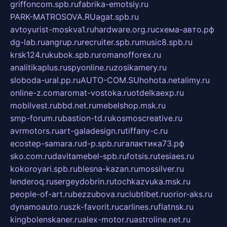
griffoncom.spb.ru
fabrika-emotsiy.ru
PARK-MATROSOVA.RU
agat.spb.ru
avtoyurist-moskva1.ru
hardware.org.ru
схема-авто.рф
dg-lab.ru
angrup.ru
recruiter.spb.ru
music8.spb.ru
krsk124.ru
kubok.spb.ru
romanofforex.ru
analitikaplus.ru
spyonline.ru
zosikamery.ru
sloboda-ural.pp.ru
AUTO-COM.SU
hohota.net
alimy.ru
online-z.com
aromat-vostoka.ru
otdelkaexp.ru
mobilvest.ru
bbd.net.ru
mebelshop.msk.ru
smp-forum.ru
bastion-td.ru
kosmoscreative.ru
avrmotors.ru
art-galadesign.ru
tiffany-c.ru
ecostep-samara.ru
d-p.spb.ru
галактика73.рф
sko.com.ru
davitamebel-spb.ru
fotsis.ru
tesiaes.ru
kokoroyari.spb.ru
blesna-kazan.ru
mossilver.ru
lenderoq.ru
sergeydobrin.ru
tochkazvuka.msk.ru
people-of-art.ru
bezzubova.ru
clubtibet.ru
orior-aks.ru
dynamoauto.ru
szk-favorit.ru
carlines.ru
flatnsk.ru
kingbolenskaner.ru
alex-motor.ru
astroline.net.ru