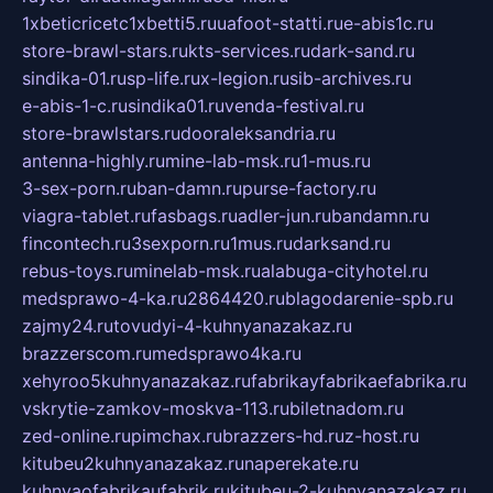
1xbeticricetc1xbetti5.ru
uafoot-statti.ru
e-abis1c.ru
store-brawl-stars.ru
kts-services.ru
dark-sand.ru
sindika-01.ru
sp-life.ru
x-legion.ru
sib-archives.ru
e-abis-1-c.ru
sindika01.ru
venda-festival.ru
store-brawlstars.ru
dooraleksandria.ru
antenna-highly.ru
mine-lab-msk.ru
1-mus.ru
3-sex-porn.ru
ban-damn.ru
purse-factory.ru
viagra-tablet.ru
fasbags.ru
adler-jun.ru
bandamn.ru
fincontech.ru
3sexporn.ru
1mus.ru
darksand.ru
rebus-toys.ru
minelab-msk.ru
alabuga-cityhotel.ru
medsprawo-4-ka.ru
2864420.ru
blagodarenie-spb.ru
zajmy24.ru
tovudyi-4-kuhnyanazakaz.ru
brazzerscom.ru
medsprawo4ka.ru
xehyroo5kuhnyanazakaz.ru
fabrikayfabrikaefabrika.ru
vskrytie-zamkov-moskva-113.ru
biletnadom.ru
zed-online.ru
pimchax.ru
brazzers-hd.ru
z-host.ru
kitubeu2kuhnyanazakaz.ru
naperekate.ru
kuhnyaofabrikaufabrik.ru
kitubeu-2-kuhnyanazakaz.ru