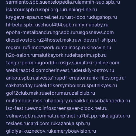
sarmiento.spb.su
extelopedia.ru
lammin-suo.spb.ru
iskatour.spb.ru
snpi.org.ru
running-line.ru
krygeva-spa.ru
chel.net.ru
rust-loco.ru
dugshop.ru
hl-beta.spb.ru
school494.spb.ru
mymubaby.ru
epoha-metalband.ru
ngr.spb.ru
rusgosnews.com
dieselvostok.ru
24hostel.msk.ru
w-dev.ru
f-ship.ru
regsmi.ru
filmnetwork.ru
malinasp.ru
kinosvin.ru
h2o-salon.ru
malutkayork.ru
deltaprim.spb.ru
tango-perm.ru
gooddir.ru
sgv.su
multiki-online.com
webkrasotki.com
cherinvest.ru
detskiy-ostrov.ru
ankou.spb.ru
alvesta1.ru
pdf-creator.ru
nix-files.org.ru
sakhatoday.ru
elektrikersymboler.ru
sputnikyes.ru
golf2club.msk.ru
aeforums.ru
zallclub.ru
multimodal.msk.ru
habaigry.ru
haikko.ru
sobakopedia.ru
isz-fest.ru
ewnc.info
screensaver-clock.net.ru
volnav.spb.ru
comnat.ru
npf.net.ru
7bit.pp.ru
kalugatur.ru
tesiaes.ru
card.com.ru
kazanka.spb.ru
gildiya-kuznecov.ru
kameryboavision.ru