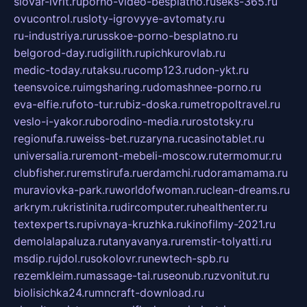
slovar-ivrit.ru
porno-video-besplatno.ru
seks-365.ru
ovucontrol.ru
sloty-igrovyye-avtomaty.ru
ru-industriya.ru
russkoe-porno-besplatno.ru
belgorod-day.ru
digilith.ru
pichkurovlab.ru
medic-today.ru
taksu.ru
comp123.ru
don-ykt.ru
teensvoice.ru
imgsharing.ru
domashnee-porno.ru
eva-elfie.ru
foto-tur.ru
biz-doska.ru
metropoltravel.ru
veslo-i-yakor.ru
borodino-media.ru
rostotsky.ru
regionufa.ru
weiss-bet.ru
zaryna.ru
casinotablet.ru
universalia.ru
remont-mebeli-moscow.ru
termomur.ru
clubfisher.ru
remstirufa.ru
erdamchi.ru
doramamama.ru
muraviovka-park.ru
worldofwoman.ru
clean-dreams.ru
arkrym.ru
kristinita.ru
dircomputer.ru
healthenter.ru
textexperts.ru
pivnaya-kruzhka.ru
kinofilmy-2021.ru
demolalapaluza.ru
tanyavanya.ru
remstir-tolyatti.ru
msdip.ru
jdol.ru
sokolovr.ru
newtech-spb.ru
rezemkleim.ru
massage-tai.ru
seonub.ru
zvonitut.ru
biolisichka24.ru
mncraft-download.ru