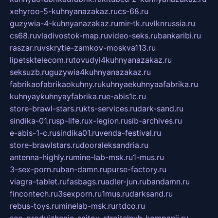
xehyroo-5-kuhnyanazakaz.ru
cs-68.ru
guzywia-4-kuhnyanazakaz.ru
mir-tk.ru
vlknrussia.ru
cs68.ru
vladivostok-map.ru
video-seks.ru
bankaribi.ru
raszar.ru
vskrytie-zamkov-moskva113.ru
lipetsktelecom.ru
tovudyi4kuhnyanazakaz.ru
seksuzb.ru
guzywia4kuhnyanazakaz.ru
fabrikaofabrikaokuhny.ru
kuhnyaekuhnyaafabrika.ru
kuhnyaykuhnyayfabrika.ru
e-abis1c.ru
store-brawl-stars.ru
kts-services.ru
dark-sand.ru
sindika-01.ru
sp-life.ru
x-legion.ru
sib-archives.ru
e-abis-1-c.ru
sindika01.ru
venda-festival.ru
store-brawlstars.ru
dooraleksandria.ru
antenna-highly.ru
mine-lab-msk.ru
1-mus.ru
3-sex-porn.ru
ban-damn.ru
purse-factory.ru
viagra-tablet.ru
fasbags.ru
adler-jun.ru
bandamn.ru
fincontech.ru
3sexporn.ru
1mus.ru
darksand.ru
rebus-toys.ru
minelab-msk.ru
rtdco.ru