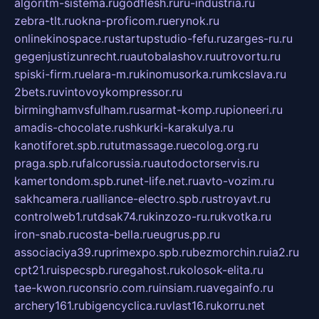
algoritm-sistema.ru
godflesh.ru
ru-industria.ru
zebra-tlt.ru
okna-proficom.ru
erynok.ru
onlinekinospace.ru
startupstudio-fefu.ru
zarges-ru.ru
gegenjustizunrecht.ru
autobalashov.ru
utrovortu.ru
spiski-firm.ru
elara-m.ru
kinomusorka.ru
mkcslava.ru
2bets.ru
vintovoykompressor.ru
birminghamvsfulham.ru
sarmat-komp.ru
pioneeri.ru
amadis-chocolate.ru
shkurki-karakulya.ru
kanotiforet.spb.ru
tutmassage.ru
ecolog.org.ru
praga.spb.ru
falcorussia.ru
autodoctorservis.ru
kamertondom.spb.ru
net-life.net.ru
avto-vozim.ru
sakhcamera.ru
alliance-electro.spb.ru
stroyavt.ru
controlweb1.ru
tdsak74.ru
kinzozo-ru.ru
kvotka.ru
iron-snab.ru
costa-bella.ru
eugrus.pp.ru
associaciya39.ru
primexpo.spb.ru
bezmorchin.ru
ia2.ru
cpt21.ru
ispecspb.ru
regahost.ru
kolosok-elita.ru
tae-kwon.ru
consrio.com.ru
insiam.ru
avegainfo.ru
archery161.ru
bigencyclica.ru
vlast16.ru
korru.net