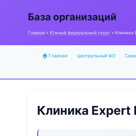
База организаций
Главная
»
Южный федеральный округ
» Клиника E
🏠 Главная
Центральный ФО
Севе
Клиника Expert 