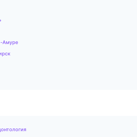
ь
а-Амуре
ирск
донтология