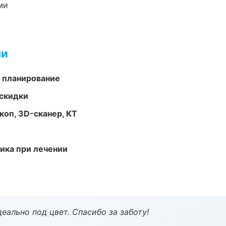
ми
ми
 планирование
скидки
оп, 3D-сканер, КТ
тика при лечении
еально под цвет. Спасибо за заботу!