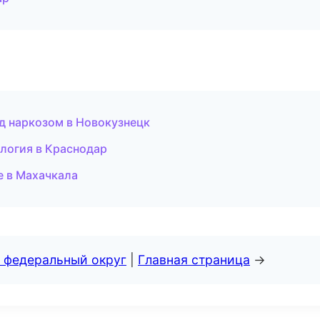
д наркозом в Новокузнецк
логия в Краснодар
е в Махачкала
 федеральный округ
|
Главная страница
→