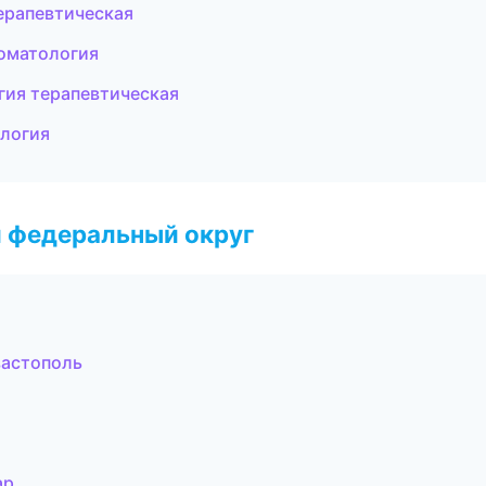
ерапевтическая
томатология
огия терапевтическая
ология
 федеральный округ
вастополь
ар