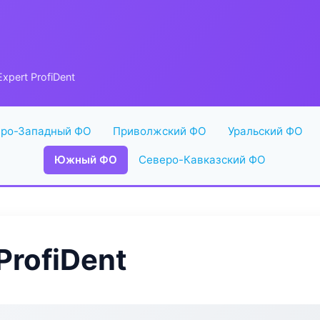
xpert ProfiDent
ро-Западный ФО
Приволжский ФО
Уральский ФО
Южный ФО
Северо-Кавказский ФО
ProfiDent