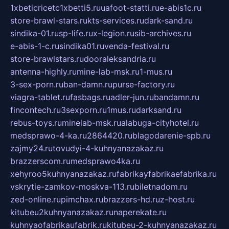
1xbeticricetc1xbetti5.ru
uafoot-statti.ru
e-abis1c.ru
store-brawl-stars.ru
kts-services.ru
dark-sand.ru
sindika-01.ru
sp-life.ru
x-legion.ru
sib-archives.ru
e-abis-1-c.ru
sindika01.ru
venda-festival.ru
store-brawlstars.ru
dooraleksandria.ru
antenna-highly.ru
mine-lab-msk.ru
1-mus.ru
3-sex-porn.ru
ban-damn.ru
purse-factory.ru
viagra-tablet.ru
fasbags.ru
adler-jun.ru
bandamn.ru
fincontech.ru
3sexporn.ru
1mus.ru
darksand.ru
rebus-toys.ru
minelab-msk.ru
alabuga-cityhotel.ru
medsprawo-4-ka.ru
2864420.ru
blagodarenie-spb.ru
zajmy24.ru
tovudyi-4-kuhnyanazakaz.ru
brazzerscom.ru
medsprawo4ka.ru
xehyroo5kuhnyanazakaz.ru
fabrikayfabrikaefabrika.ru
vskrytie-zamkov-moskva-113.ru
biletnadom.ru
zed-online.ru
pimchax.ru
brazzers-hd.ru
z-host.ru
kitubeu2kuhnyanazakaz.ru
naperekate.ru
kuhnyaofabrikaufabrik.ru
kitubeu-2-kuhnyanazakaz.ru