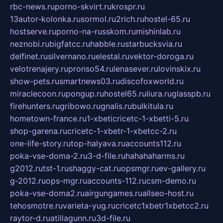
rbc-news.ru
porno-skvirt.ru
krospr.ru
13autor-kolonka.ru
sormol.ru
2rich.ru
hostel-65.ru
hostserve.ru
porno-na-russkom.ru
mishinlab.ru
neznobi.ru
bigfatcc.ru
habble.ru
starbucksvia.ru
delfinet.ru
silvernano.ru
elestal.ru
vektor-doroga.ru
velotrenajery.ru
pronso54.ru
lenasever.ru
lovinskix.ru
show-pets.ru
smartnews03.ru
discofoxworld.ru
miraclecoon.ru
pongup.ru
hostel65.ru
liura.ru
glasspb.ru
firehunters.ru
gribowo.ru
gnalis.ru
bulkitula.ru
hometown-france.ru
1-xbeticricetc-1-xbetti-5.ru
shop-garena.ru
cricetc-1-xbetr-1-xbetcc-2.ru
one-life-story.ru
top-halyava.ru
accounts112.ru
poka-vse-doma-2.ru
3-d-file.ru
hahahaharms.ru
g2012.ru
tst-1.ru
shaggy-cat.ru
opsmgr.ru
ev-gallery.ru
g-2012.ru
ops-mgr.ru
accounts-112.ru
csm-demo.ru
poka-vse-doma2.ru
airgungames.ru
allseo-host.ru
tehosmotre.ru
varieta-yug.ru
cricetc1xbetr1xbetcc2.ru
raytor-d.ru
atillagunn.ru
3d-file.ru