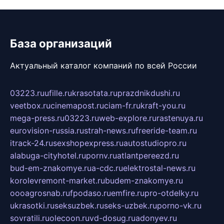
База организаций
Актуальный каталог компаний по всей России
03223.ru
ufille.ru
krasotata.ru
prazdnikdushi.ru
veetbox.ru
cinemapost.ru
ciam-fr.ru
kraft-you.ru
mega-press.ru
03223.ru
web-explore.ru
rastenuya.ru
eurovision-russia.ru
strah-news.ru
freeride-team.ru
itrack-24.ru
sexshopexpress.ru
autostudiopro.ru
alabuga-cityhotel.ru
pornv.ru
atlantpereezd.ru
bud-em-znakomye.ru
a-cdc.ru
elektrostal-news.ru
korolevremont-market.ru
budem-znakomye.ru
oooagrosnab.ru
fpodaso.ru
emfire.ru
pro-otdelky.ru
ukrasotki.ru
seksuzbek.ru
seks-uzbek.ru
porno-vk.ru
sovratili.ru
olecoon.ru
vd-dosug.ru
adonyev.ru