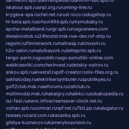
sarmiento.spb.su
extelopedia.ru
lammin-suo.spb.ru
iskatour.spb.ru
snpi.org.ru
running-line.ru
krygeva-spa.ru
chel.net.ru
rust-loco.ru
dugshop.ru
hl-beta.spb.ru
school494.spb.ru
mymubaby.ru
epoha-metalband.ru
ngr.spb.ru
rusgosnews.com
dieselvostok.ru
24hostel.msk.ru
w-dev.ru
f-ship.ru
regsmi.ru
filmnetwork.ru
malinasp.ru
kinosvin.ru
h2o-salon.ru
malutkayork.ru
deltaprim.spb.ru
tango-perm.ru
gooddir.ru
sgv.su
multiki-online.com
webkrasotki.com
cherinvest.ru
detskiy-ostrov.ru
ankou.spb.ru
alvesta1.ru
pdf-creator.ru
nix-files.org.ru
sakhatoday.ru
elektrikersymboler.ru
sputnikyes.ru
golf2club.msk.ru
aeforums.ru
zallclub.ru
multimodal.msk.ru
habaigry.ru
haikko.ru
sobakopedia.ru
isz-fest.ru
ewnc.info
screensaver-clock.net.ru
volnav.spb.ru
comnat.ru
npf.net.ru
7bit.pp.ru
kalugatur.ru
tesiaes.ru
card.com.ru
kazanka.spb.ru
gildiya-kuznecov.ru
kameryboavision.ru