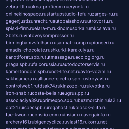
zebra-tlt.ru
okna-proficom.ru
erynok.ru
onlinekinospace.ru
startupstudio-fefu.ru
zarges-ru.ru
gegenjustizunrecht.ru
autobalashov.ru
utrovortu.ru
spiski-firm.ru
elara-m.ru
kinomusorka.ru
mkcslava.ru
2bets.ru
vintovoykompressor.ru
birminghamvsfulham.ru
sarmat-komp.ru
pioneeri.ru
amadis-chocolate.ru
shkurki-karakulya.ru
kanotiforet.spb.ru
tutmassage.ru
ecolog.org.ru
praga.spb.ru
falcorussia.ru
autodoctorservis.ru
kamertondom.spb.ru
net-life.net.ru
avto-vozim.ru
sakhcamera.ru
alliance-electro.spb.ru
stroyavt.ru
controlweb1.ru
tdsak74.ru
kinzozo-ru.ru
kvotka.ru
iron-snab.ru
costa-bella.ru
eugrus.pp.ru
associaciya39.ru
primexpo.spb.ru
bezmorchin.ru
ia2.ru
cpt21.ru
ispecspb.ru
regahost.ru
kolosok-elita.ru
tae-kwon.ru
consrio.com.ru
insiam.ru
avegainfo.ru
archery161.ru
bigencyclica.ru
vlast16.ru
korru.net