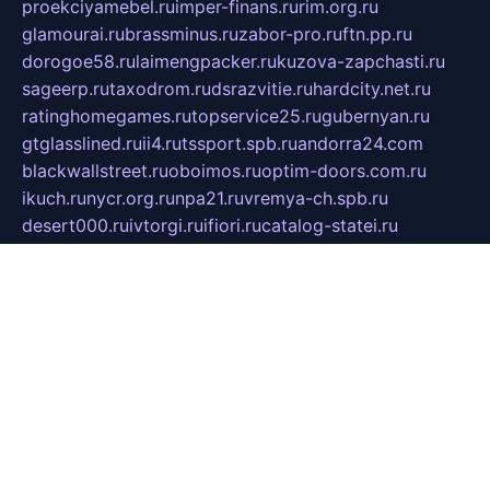
proekciyamebel.ru
imper-finans.ru
rim.org.ru
glamourai.ru
brassminus.ru
zabor-pro.ru
ftn.pp.ru
dorogoe58.ru
laimengpacker.ru
kuzova-zapchasti.ru
sageerp.ru
taxodrom.ru
dsrazvitie.ru
hardcity.net.ru
ratinghomegames.ru
topservice25.ru
gubernyan.ru
gtglasslined.ru
ii4.ru
tssport.spb.ru
andorra24.com
blackwallstreet.ru
oboimos.ru
optim-doors.com.ru
ikuch.ru
nycr.org.ru
npa21.ru
vremya-ch.spb.ru
desert000.ru
ivtorgi.ru
ifiori.ru
catalog-statei.ru
dcv.org.ru
spetsmaster174.ru
ipkameryhiseeu.ru
dum26.ru
ruspol.spb.ru
fr-opendp.ru
kam-solnyshko.ru
cheyenne-arapaho.ru
sevzapmetal.spb.ru
ted-lapidus.spb.ru
parasite-eliminator.ru
sigma-complete.ru
modernworld.ru
dama-moda.ru
eholot-group.ru
sk-nvkz.ru
DRONGOLD.RU
democratia2.ru
i-farmer.ru
mass-sport.org
jablonex.spb.ru
bookmess.ru
linkword.ru
refineua.com.ru
cs-spec.net.ru
altay-mebel.ru