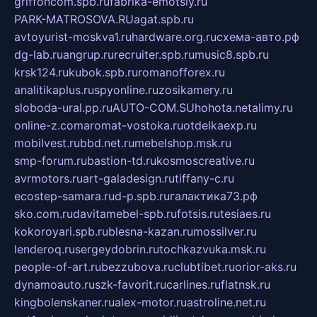
griffoncom.spb.ru
fabrika-emotsiy.ru
PARK-MATROSOVA.RU
agat.spb.ru
avtoyurist-moskva1.ru
hardware.org.ru
схема-авто.рф
dg-lab.ru
angrup.ru
recruiter.spb.ru
music8.spb.ru
krsk124.ru
kubok.spb.ru
romanofforex.ru
analitikaplus.ru
spyonline.ru
zosikamery.ru
sloboda-ural.pp.ru
AUTO-COM.SU
hohota.net
alimy.ru
online-z.com
aromat-vostoka.ru
otdelkaexp.ru
mobilvest.ru
bbd.net.ru
mebelshop.msk.ru
smp-forum.ru
bastion-td.ru
kosmoscreative.ru
avrmotors.ru
art-galadesign.ru
tiffany-c.ru
ecostep-samara.ru
d-p.spb.ru
галактика73.рф
sko.com.ru
davitamebel-spb.ru
fotsis.ru
tesiaes.ru
kokoroyari.spb.ru
blesna-kazan.ru
mossilver.ru
lenderoq.ru
sergeydobrin.ru
tochkazvuka.msk.ru
people-of-art.ru
bezzubova.ru
clubtibet.ru
orior-aks.ru
dynamoauto.ru
szk-favorit.ru
carlines.ru
flatnsk.ru
kingbolenskaner.ru
alex-motor.ru
astroline.net.ru