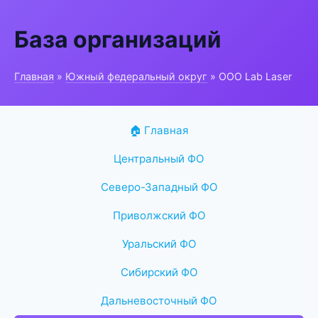
База организаций
Главная
»
Южный федеральный округ
» ООО Lab Laser
🏠 Главная
Центральный ФО
Северо-Западный ФО
Приволжский ФО
Уральский ФО
Сибирский ФО
Дальневосточный ФО