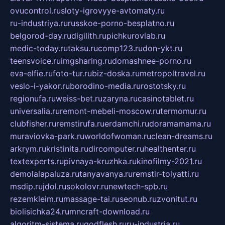
ovucontrol.ru
sloty-igrovyye-avtomaty.ru
ru-industriya.ru
russkoe-porno-besplatno.ru
belgorod-day.ru
digilith.ru
pichkurovlab.ru
medic-today.ru
taksu.ru
comp123.ru
don-ykt.ru
teensvoice.ru
imgsharing.ru
domashnee-porno.ru
eva-elfie.ru
foto-tur.ru
biz-doska.ru
metropoltravel.ru
veslo-i-yakor.ru
borodino-media.ru
rostotsky.ru
regionufa.ru
weiss-bet.ru
zaryna.ru
casinotablet.ru
universalia.ru
remont-mebeli-moscow.ru
termomur.ru
clubfisher.ru
remstirufa.ru
erdamchi.ru
doramamama.ru
muraviovka-park.ru
worldofwoman.ru
clean-dreams.ru
arkrym.ru
kristinita.ru
dircomputer.ru
healthenter.ru
textexperts.ru
pivnaya-kruzhka.ru
kinofilmy-2021.ru
demolalapaluza.ru
tanyavanya.ru
remstir-tolyatti.ru
msdip.ru
jdol.ru
sokolovr.ru
newtech-spb.ru
rezemkleim.ru
massage-tai.ru
seonub.ru
zvonitut.ru
biolisichka24.ru
mncraft-download.ru
algoritm-sistema.ru
godflesh.ru
ru-industria.ru