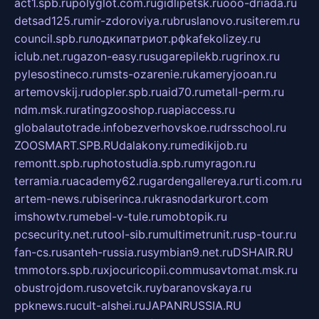
act1.spb.ru
polyglot.com.ru
gidlipetsk.ru
ooo-driada.ru
detsad125.ru
mir-zdoroviya.ru
bruslanovo.ru
siterem.ru
council.spb.ru
лодкипатриот.рф
kafekolizey.ru
iclub.net.ru
gazon-easy.ru
sugarepilekb.ru
grinox.ru
pylesostineco.ru
msts-ozarenie.ru
kameryjooan.ru
artemovskij.ru
dopler.spb.ru
aid70.ru
metall-perm.ru
ndm.msk.ru
ratingzooshop.ru
apiaccess.ru
globalautotrade.info
bezverhovskoe.ru
drsschool.ru
ZOOSMART.SPB.RU
dalakony.ru
medikijob.ru
remontt.spb.ru
photostudia.spb.ru
myragon.ru
terramia.ru
academy62.ru
gardengallereya.ru
rti.com.ru
artem-news.ru
biserinca.ru
krasnodarkurort.com
imshowtv.ru
mebel-v-tule.ru
mobtopik.ru
pcsecurity.net.ru
tool-sib.ru
multimetrunit.ru
sp-tour.ru
fan-cs.ru
santeh-russia.ru
symbian9.net.ru
DSHAIR.RU
tmmotors.spb.ru
xjocuricopii.com
musavtomat.msk.ru
obustrojdom.ru
sovetcik.ru
ybaranovskaya.ru
ppknews.ru
cult-alshei.ru
JAPANRUSSIA.RU