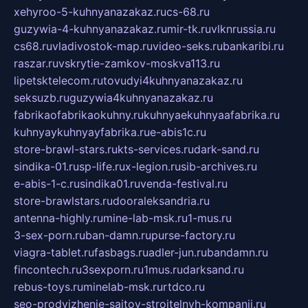
xehyroo-5-kuhnyanazakaz.ru
cs-68.ru
guzywia-4-kuhnyanazakaz.ru
mir-tk.ru
vlknrussia.ru
cs68.ru
vladivostok-map.ru
video-seks.ru
bankaribi.ru
raszar.ru
vskrytie-zamkov-moskva113.ru
lipetsktelecom.ru
tovudyi4kuhnyanazakaz.ru
seksuzb.ru
guzywia4kuhnyanazakaz.ru
fabrikaofabrikaokuhny.ru
kuhnyaekuhnyaafabrika.ru
kuhnyaykuhnyayfabrika.ru
e-abis1c.ru
store-brawl-stars.ru
kts-services.ru
dark-sand.ru
sindika-01.ru
sp-life.ru
x-legion.ru
sib-archives.ru
e-abis-1-c.ru
sindika01.ru
venda-festival.ru
store-brawlstars.ru
dooraleksandria.ru
antenna-highly.ru
mine-lab-msk.ru
1-mus.ru
3-sex-porn.ru
ban-damn.ru
purse-factory.ru
viagra-tablet.ru
fasbags.ru
adler-jun.ru
bandamn.ru
fincontech.ru
3sexporn.ru
1mus.ru
darksand.ru
rebus-toys.ru
minelab-msk.ru
rtdco.ru
seo-prodvizhenie-sajtov-stroitelnyh-kompanij.ru