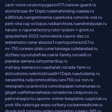
card-voice.ru
rulonnyygazon177.ru
snow-guard.ru
domizbrusa-9x12spb.ru
demaholding.ru
aalse.ru
a380club.ru
argentinamia.ru
perkoka.ru
movie-one.ru
perk-oka.ru
g-octopus.ru
sibarchives.ru
andreislyusar.ru
naruto-x.ru
pursefactory.ru
tor-lyubov-i-grom.ru
spayderhed-2022.ru
movieone.ru
evro-dez.ru
webamator.ru
ma-absolut1.ru
avtopomosch27.ru
nv-750.ru
news-plain.ru
nertansaga.ru
delanalad.ru
dizfiles.ru
youtubefree.ru
aria-family.ru
roadli.ru
planeta-samara.ru
mysmartbuy.ru
matrasy-kemerovo.ru
ashanet.ru
trade-farm.ru
dotcustoms.ru
domizbrusa9x12spb.ru
autodamp.ru
narasimha.ru
djcommodities.ru
nv750.ru
x-ton.ru
newsplain.ru
cardvoice.ru
modopaper.ru
manunae.ru
gbget.ru
alfeihavsalnassr.ru
madoma.ru
tajuncos.ru
petrovkasports.ru
porno-online-besplatno.ru
splclub.ru
york-life.ru
doroga-expo.ru
ribery.ru
cleanmedicine.ru
slovar-ivrit.ru
porno-video-besplatno.ru
seks-365.ru