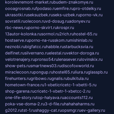
korolevremont-market.ru
budem-znakomye.ru
oooagrosnab.ru
fpodaso.ru
emfire.ru
pro-otdelky.ru
ukrasotki.ru
seksuzbek.ru
seks-uzbek.ru
porno-vk.ru
sovratili.ru
olecoon.ru
vd-dosug.ru
adonyev.ru
rbc-news.ru
porno-skvirt.ru
krospr.ru
13autor-kolonka.ru
sormol.ru
2rich.ru
hostel-65.ru
hostserve.ru
porno-na-russkom.ru
mishinlab.ru
neznobi.ru
bigfatcc.ru
habble.ru
starbucksvia.ru
delfinet.ru
silvernano.ru
elestal.ru
vektor-doroga.ru
velotrenajery.ru
pronso54.ru
lenasever.ru
lovinskix.ru
show-pets.ru
smartnews03.ru
discofoxworld.ru
miraclecoon.ru
pongup.ru
hostel65.ru
liura.ru
glasspb.ru
firehunters.ru
gribowo.ru
gnalis.ru
bulkitula.ru
hometown-france.ru
1-xbeticricetc-1-xbetti-5.ru
shop-garena.ru
cricetc-1-xbetr-1-xbetcc-2.ru
one-life-story.ru
top-halyava.ru
accounts112.ru
poka-vse-doma-2.ru
3-d-file.ru
hahahaharms.ru
g2012.ru
tst-1.ru
shaggy-cat.ru
opsmgr.ru
ev-gallery.ru