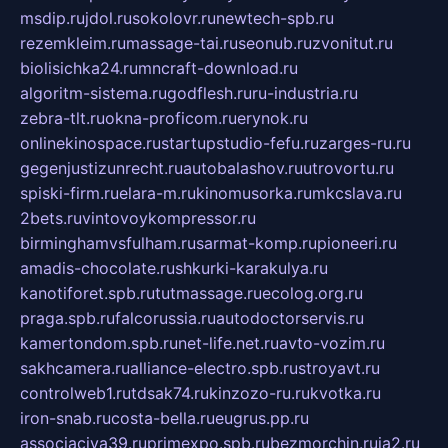
msdip.ru
jdol.ru
sokolovr.ru
newtech-spb.ru
rezemkleim.ru
massage-tai.ru
seonub.ru
zvonitut.ru
biolisichka24.ru
mncraft-download.ru
algoritm-sistema.ru
godflesh.ru
ru-industria.ru
zebra-tlt.ru
okna-proficom.ru
erynok.ru
onlinekinospace.ru
startupstudio-fefu.ru
zarges-ru.ru
gegenjustizunrecht.ru
autobalashov.ru
utrovortu.ru
spiski-firm.ru
elara-m.ru
kinomusorka.ru
mkcslava.ru
2bets.ru
vintovoykompressor.ru
birminghamvsfulham.ru
sarmat-komp.ru
pioneeri.ru
amadis-chocolate.ru
shkurki-karakulya.ru
kanotiforet.spb.ru
tutmassage.ru
ecolog.org.ru
praga.spb.ru
falcorussia.ru
autodoctorservis.ru
kamertondom.spb.ru
net-life.net.ru
avto-vozim.ru
sakhcamera.ru
alliance-electro.spb.ru
stroyavt.ru
controlweb1.ru
tdsak74.ru
kinzozo-ru.ru
kvotka.ru
iron-snab.ru
costa-bella.ru
eugrus.pp.ru
associaciya39.ru
primexpo.spb.ru
bezmorchin.ru
ia2.ru