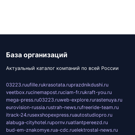
База организаций
Актуальный каталог компаний по всей России
03223.ru
ufille.ru
krasotata.ru
prazdnikdushi.ru
veetbox.ru
cinemapost.ru
ciam-fr.ru
kraft-you.ru
mega-press.ru
03223.ru
web-explore.ru
rastenuya.ru
eurovision-russia.ru
strah-news.ru
freeride-team.ru
itrack-24.ru
sexshopexpress.ru
autostudiopro.ru
alabuga-cityhotel.ru
pornv.ru
atlantpereezd.ru
bud-em-znakomye.ru
a-cdc.ru
elektrostal-news.ru