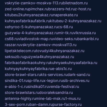
vskrytie-zamkov-moskva-113.ru
biletnadom.ru
zed-online.ru
pimchax.ru
brazzers-hd.ru
z-host.ru
kitubeu2kuhnyanazakaz.ru
naperekate.ru
kuhnyaofabrikaufabrik.ru
kitubeu-2-kuhnyanazakaz.ru
xehyroo-5-kuhnyanazakaz.ru
cs-68.ru
guzywia-4-kuhnyanazakaz.ru
mir-tk.ru
vlknrussia.ru
cs68.ru
vladivostok-map.ru
video-seks.ru
bankaribi.ru
raszar.ru
vskrytie-zamkov-moskva113.ru
lipetsktelecom.ru
tovudyi4kuhnyanazakaz.ru
seksuzb.ru
guzywia4kuhnyanazakaz.ru
fabrikaofabrikaokuhny.ru
kuhnyaekuhnyaafabrika.ru
kuhnyaykuhnyayfabrika.ru
e-abis1c.ru
store-brawl-stars.ru
kts-services.ru
dark-sand.ru
sindika-01.ru
sp-life.ru
x-legion.ru
sib-archives.ru
e-abis-1-c.ru
sindika01.ru
venda-festival.ru
store-brawlstars.ru
dooraleksandria.ru
antenna-highly.ru
mine-lab-msk.ru
1-mus.ru
3-sex-porn.ru
ban-damn.ru
purse-factory.ru