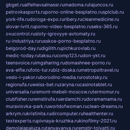
gbget.ru
alfeihavsalnassr.ru
madoma.ru
tajuncos.ru
petrovkasports.ru
porno-online-besplatno.ru
splclub.ru
york-life.ru
doroga-expo.ru
ribery.ru
cleanmedicine.ru
slovar-ivrit.ru
porno-video-besplatno.ru
seks-365.ru
ovucontrol.ru
sloty-igrovyye-avtomaty.ru
ru-industriya.ru
russkoe-porno-besplatno.ru
belgorod-day.ru
digilith.ru
pichkurovlab.ru
medic-today.ru
taksu.ru
comp123.ru
don-ykt.ru
teensvoice.ru
imgsharing.ru
domashnee-porno.ru
eva-elfie.ru
foto-tur.ru
biz-doska.ru
metropoltravel.ru
veslo-i-yakor.ru
borodino-media.ru
rostotsky.ru
regionufa.ru
weiss-bet.ru
zaryna.ru
casinotablet.ru
universalia.ru
remont-mebeli-moscow.ru
termomur.ru
clubfisher.ru
remstirufa.ru
erdamchi.ru
doramamama.ru
muraviovka-park.ru
worldofwoman.ru
clean-dreams.ru
arkrym.ru
kristinita.ru
dircomputer.ru
healthenter.ru
textexperts.ru
pivnaya-kruzhka.ru
kinofilmy-2021.ru
demolalapaluza.ru
tanyavanya.ru
remstir-tolyatti.ru