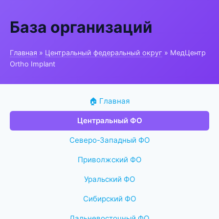
База организаций
Главная
»
Центральный федеральный округ
» МедЦентр
Ortho Implant
🏠 Главная
Центральный ФО
Северо-Западный ФО
Приволжский ФО
Уральский ФО
Сибирский ФО
Дальневосточный ФО