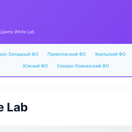
Центр White Lab
еро-Западный ФО
Приволжский ФО
Уральский ФО
Южный ФО
Северо-Кавказский ФО
e Lab