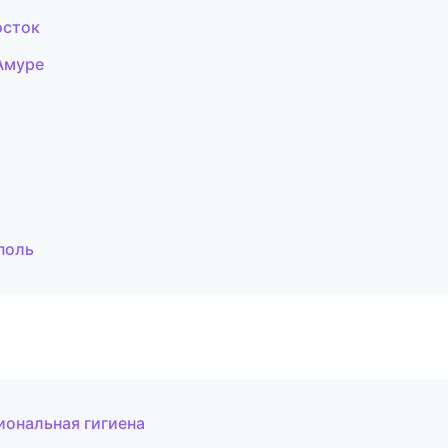
осток
Амуре
поль
иональная гигиена