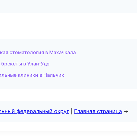
ская стоматология в Махачкала
 брекеты в Улан-Удэ
ильные клиники в Нальчик
альный федеральный округ
|
Главная страница
→