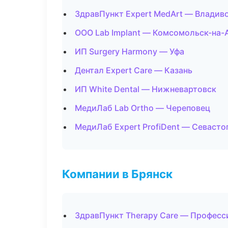
ЗдравПункт Expert MedArt — Владив
ООО Lab Implant — Комсомольск-на-
ИП Surgery Harmony — Уфа
Дентал Expert Care — Казань
ИП White Dental — Нижневартовск
МедиЛаб Lab Ortho — Череповец
МедиЛаб Expert ProfiDent — Севасто
Компании в Брянск
ЗдравПункт Therapy Care — Професс