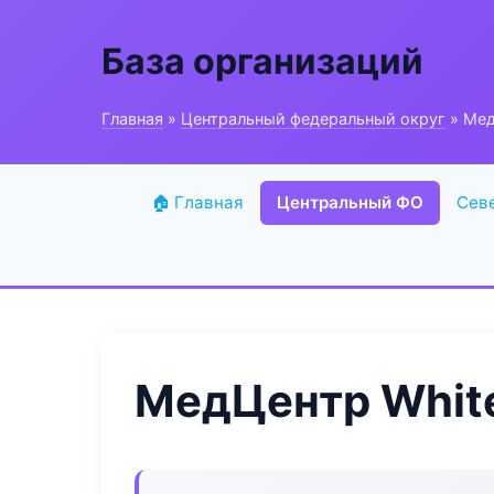
База организаций
Главная
»
Центральный федеральный округ
» Мед
🏠 Главная
Центральный ФО
Сев
МедЦентр Whit