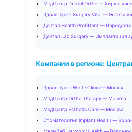
МедЦентр Dental Ortho — Хирургиче
ЗдравПункт Surgery Vital — Эстетич
Дентал Health ProfiDent — Пародонт
Дентал Lab Surgery — Имплантация з
Компании в регионе: Центр
ЗдравПункт White Clinic — Москва
МедЦентр Ortho Therapy — Москва
МедЦентр Esthetic Care — Москва
Стоматология Implant Health — Воро
МедиЛаб Harmony Health — Воронеж