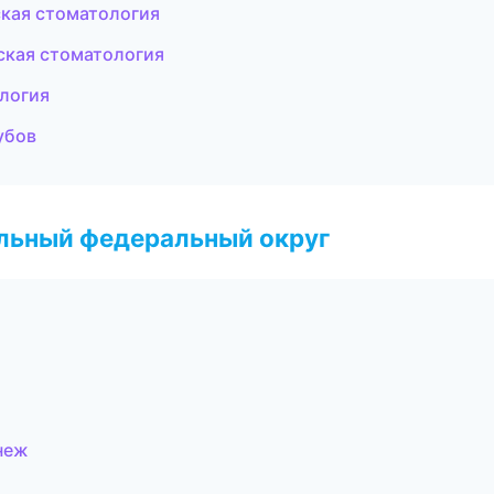
ская стоматология
еская стоматология
ология
убов
альный федеральный округ
неж