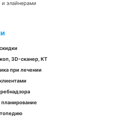
 и элайнерами
ми
скидки
оп, 3D-сканер, КТ
тика при лечении
 клиентами
требнадзора
 планирование
ортопедию