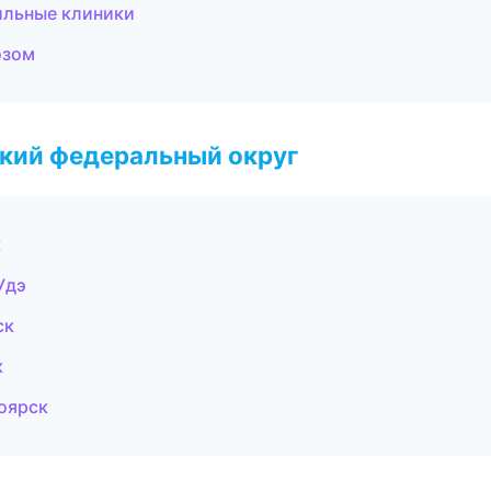
ильные клиники
озом
ский федеральный округ
к
Удэ
ск
к
оярск