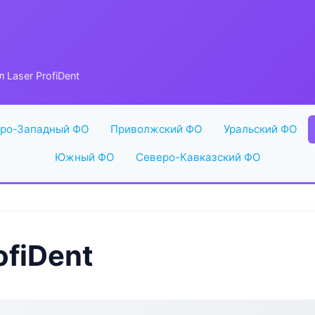
 Laser ProfiDent
ро-Западный ФО
Приволжский ФО
Уральский ФО
Южный ФО
Северо-Кавказский ФО
ofiDent