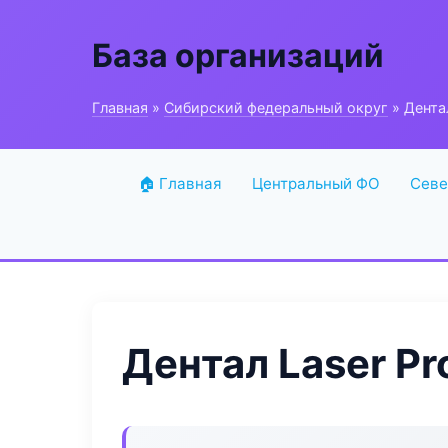
База организаций
Главная
»
Сибирский федеральный округ
» Дентал
🏠 Главная
Центральный ФО
Севе
Дентал Laser Pr