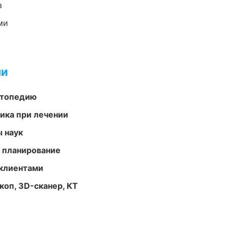
в
ми
ми
ортопедию
тика при лечении
ы наук
 планирование
 клиентами
оп, 3D-сканер, КТ