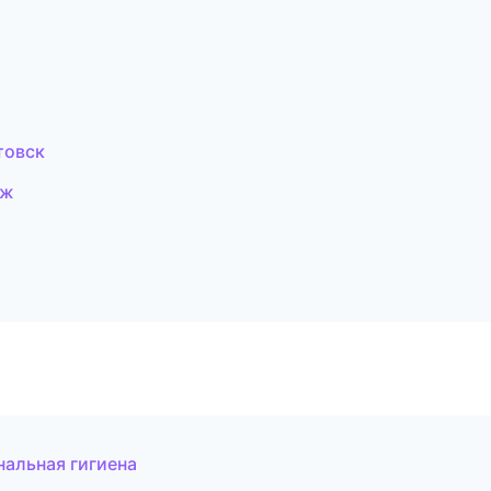
товск
еж
нальная гигиена