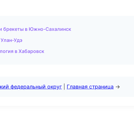
 и брекеты в Южно-Сахалинск
 Улан-Удэ
ология в Хабаровск
ский федеральный округ
|
Главная страница
→