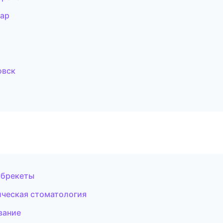
дар
овск
и брекеты
ическая стоматология
вание