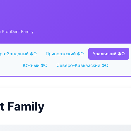
 ProfiDent Family
ро-Западный ФО
Приволжский ФО
Уральский ФО
Южный ФО
Северо-Кавказский ФО
t Family