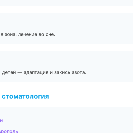
я зона, лечение во сне.
я детей — адаптация и закись азота.
 стоматология
ти
врополь