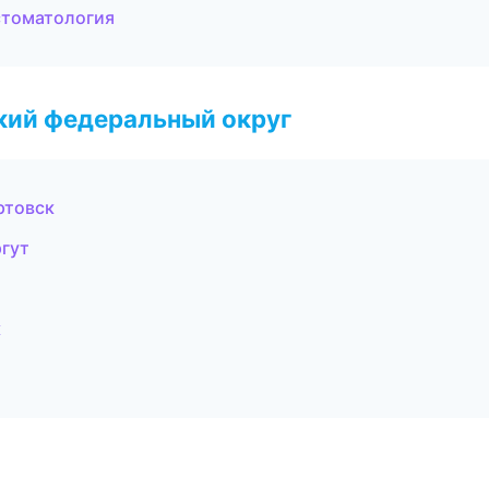
 стоматология
ский федеральный округ
ртовск
ргут
к