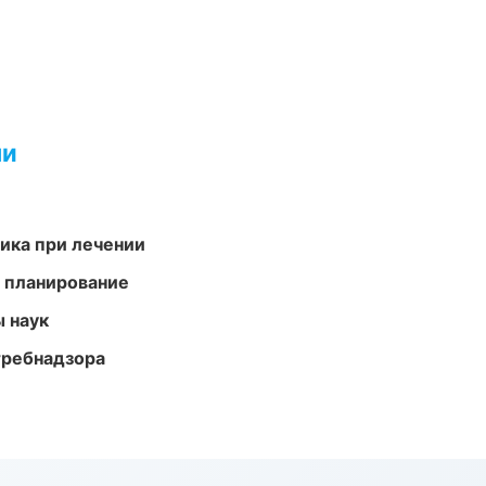
ми
тика при лечении
 планирование
ы наук
требнадзора