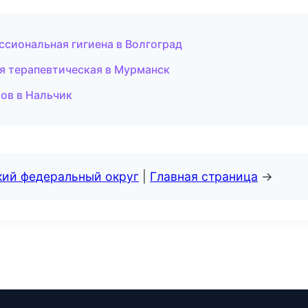
сиональная гигиена в Волгоград
я терапевтическая в Мурманск
бов в Нальчик
кий федеральный округ
|
Главная страница
→